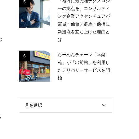
「地方に最先端テクノロジ
5
ーの拠点を」コンサルティ
ング企業アクセンチュアが
宮城・仙台／群馬・前橋に
新拠点を立ち上げた理由と
は
ジ
らーめんチェーン「幸楽
6
苑」が「出前館」を利用し
たデリバリーサービスを開
始
ネ
月を選択
ラ