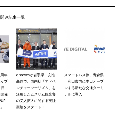
関連記事一覧
0周年
groovesが岩手県・安比
スマートバス停、青森県
ポップ
高原で、国内初「アドベ
十和田市内に本日オープ
1日
ンチャーツーリズム」を
ンする新たな交通ターミ
定開催
活用したムスリム観光客
ナルに導入！
PUP
の受入拡大に関する実証
2」
実験をスタート！