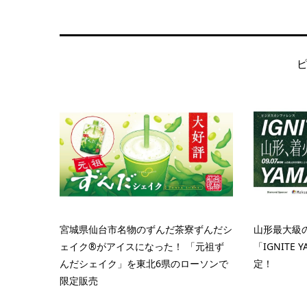
宮城県仙台市名物のずんだ茶寮ずんだシ
山形最大級
ェイク®がアイスになった！ 「元祖ず
「IGNITE 
んだシェイク」を東北6県のローソンで
定！
限定販売