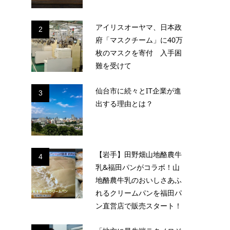
アイリスオーヤマ、日本政
2
府「マスクチーム」に40万
枚のマスクを寄付 入手困
難を受けて
仙台市に続々とIT企業が進
3
出する理由とは？
【岩手】田野畑山地酪農牛
4
乳&福田パンがコラボ！山
地酪農牛乳のおいしさあふ
れるクリームパンを福田パ
ン直営店で販売スタート！