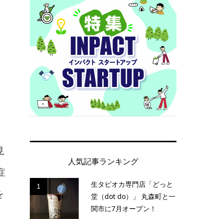
見
人気記事ランキング
症
生タピオカ専門店「どっと
1
を
堂（dot do）」 丸森町と一
関市に7月オープン！