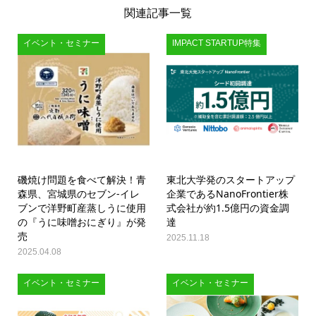
関連記事一覧
イベント・セミナー
IMPACT STARTUP特集
磯焼け問題を食べて解決！青
東北大学発のスタートアップ
森県、宮城県のセブン‐イレ
企業であるNanoFrontier株
ブンで洋野町産蒸しうに使用
式会社が約1.5億円の資金調
の『うに味噌おにぎり』が発
達
売
2025.11.18
2025.04.08
イベント・セミナー
イベント・セミナー