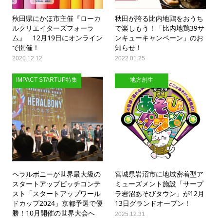
秋田県にかほ市主催『ローカ
秋田が誇る比内地鶏をおうち
ルクリエイターズフォーラ
で楽しもう！「比内地鶏39サ
ム』 12月19日にオンライン
ンキューキャンペーン」のお
で開催！
知らせ！
2020.12.12
2022.01.25
IMPACT STARTUP特集
地方創生
ヘラルボニーが世界最大級の
宮城県岩沼市に地域密着型ア
スタートアップピッチコンテ
ミューズメント施設「サープ
スト「スタートアップワール
ラ岩沼あそびタウン」が12月
ドカップ2024」京都予選で優
13日グランドオープン！
勝！10月開催の世界大会へ
2025.12.31