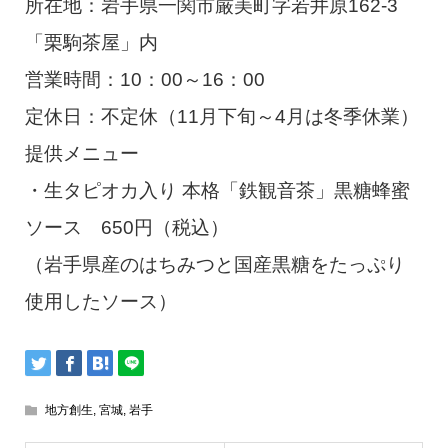
所在地：岩手県一関市厳美町字若井原162-3
「栗駒茶屋」内
営業時間：10：00～16：00
定休日：不定休（11月下旬～4月は冬季休業）
提供メニュー
・生タピオカ入り 本格「鉄観音茶」黒糖蜂蜜
ソース 650円（税込）
（岩手県産のはちみつと国産黒糖をたっぷり
使用したソース）
地方創生
,
宮城
,
岩手