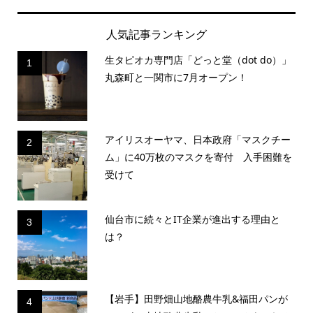
人気記事ランキング
生タピオカ専門店「どっと堂（dot do）」
1
丸森町と一関市に7月オープン！
アイリスオーヤマ、日本政府「マスクチー
2
ム」に40万枚のマスクを寄付 入手困難を
受けて
仙台市に続々とIT企業が進出する理由と
3
は？
【岩手】田野畑山地酪農牛乳&福田パンが
4