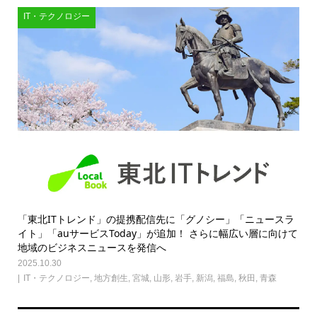
IT・テクノロジー
「東北ITトレンド」の提携配信先に「グノシー」「ニュースラ
イト」「auサービスToday」が追加！ さらに幅広い層に向けて
地域のビジネスニュースを発信へ
2025.10.30
IT・テクノロジー
,
地方創生
,
宮城
,
山形
,
岩手
,
新潟
,
福島
,
秋田
,
青森