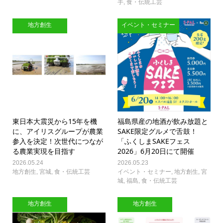
手
,
食・伝統工芸
地方創生
イベント・セミナー
東日本大震災から15年を機
福島県産の地酒が飲み放題と
に、アイリスグループが農業
SAKE限定グルメで舌鼓！
参入を決定！次世代につなが
「ふくしまSAKEフェス
る農業実現を目指す
2026」6月20日にて開催
2026.05.24
2026.05.23
地方創生
,
宮城
,
食・伝統工芸
イベント・セミナー
,
地方創生
,
宮
城
,
福島
,
食・伝統工芸
地方創生
地方創生