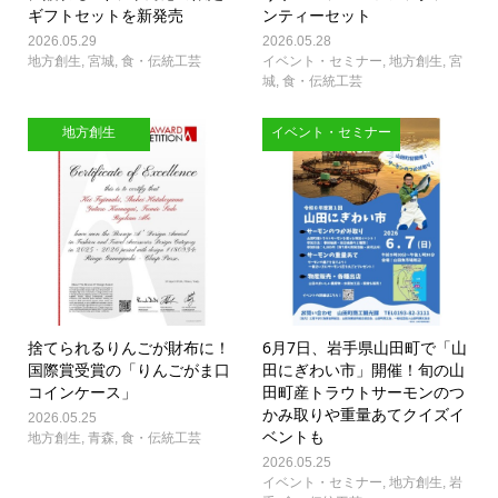
ギフトセットを新発売
ンティーセット
2026.05.29
2026.05.28
地方創生
,
宮城
,
食・伝統工芸
イベント・セミナー
,
地方創生
,
宮
城
,
食・伝統工芸
地方創生
イベント・セミナー
捨てられるりんごが財布に！
6月7日、岩手県山田町で「山
国際賞受賞の「りんごがま口
田にぎわい市」開催！旬の山
コインケース」
田町産トラウトサーモンのつ
かみ取りや重量あてクイズイ
2026.05.25
ベントも
地方創生
,
青森
,
食・伝統工芸
2026.05.25
イベント・セミナー
,
地方創生
,
岩