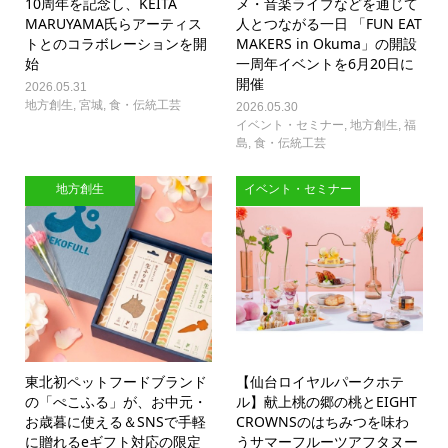
10周年を記念し、KEITA
メ・音楽ライブなどを通じて
MARUYAMA氏らアーティス
人とつながる一日 「FUN EAT
トとのコラボレーションを開
MAKERS in Okuma」の開設
始
一周年イベントを6月20日に
開催
2026.05.31
地方創生
,
宮城
,
食・伝統工芸
2026.05.30
イベント・セミナー
,
地方創生
,
福
島
,
食・伝統工芸
地方創生
イベント・セミナー
東北初ペットフードブランド
【仙台ロイヤルパークホテ
の「ぺこふる」が、お中元・
ル】献上桃の郷の桃とEIGHT
お歳暮に使える＆SNSで手軽
CROWNSのはちみつを味わ
に贈れるeギフト対応の限定
うサマーフルーツアフタヌー