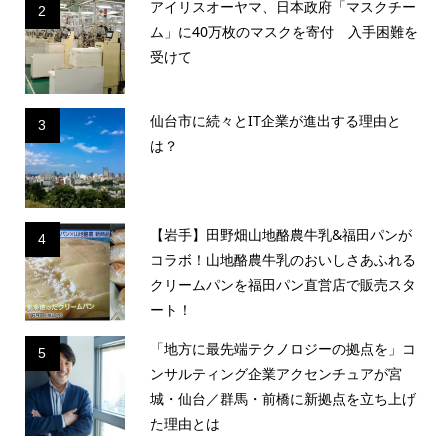
アイリスオーヤマ、日本政府「マスクチー
2
ム」に40万枚のマスクを寄付 入手困難を
受けて
仙台市に続々とIT企業が進出する理由と
3
は？
【岩手】田野畑山地酪農牛乳&福田パンが
4
コラボ！山地酪農牛乳のおいしさあふれる
クリームパンを福田パン直営店で販売スタ
ート！
「地方に最先端テクノロジーの拠点を」コ
5
ンサルティング企業アクセンチュアが宮
城・仙台／群馬・前橋に新拠点を立ち上げ
た理由とは