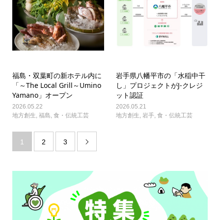
福島・双葉町の新ホテル内に
岩手県八幡平市の「水稲中干
「～The Local Grill～Umino
し」プロジェクトがJ-クレジ
Yamano」オープン
ット認証
2026.05.22
2026.05.21
地方創生
,
福島
,
食・伝統工芸
地方創生
,
岩手
,
食・伝統工芸
1
2
3
