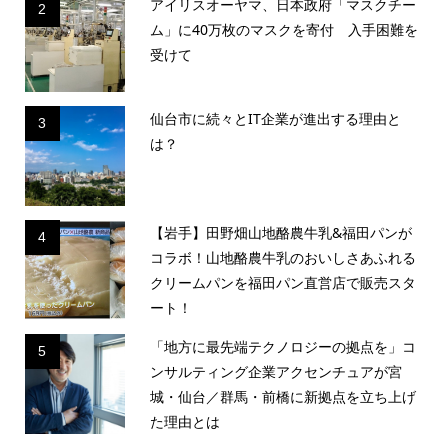
アイリスオーヤマ、日本政府「マスクチー
2
ム」に40万枚のマスクを寄付 入手困難を
受けて
仙台市に続々とIT企業が進出する理由と
3
は？
【岩手】田野畑山地酪農牛乳&福田パンが
4
コラボ！山地酪農牛乳のおいしさあふれる
クリームパンを福田パン直営店で販売スタ
ート！
「地方に最先端テクノロジーの拠点を」コ
5
ンサルティング企業アクセンチュアが宮
城・仙台／群馬・前橋に新拠点を立ち上げ
た理由とは