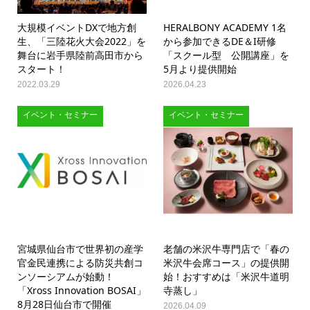
大規模イベントDXで地方創
HERALBONY ACADEMY 1名
生、「三陸花火大会2022」を
から参加できるDE＆I研修
舞台に岩手県陸前高田市から
「スクール型 公開講座」を
スタート！
5月より提供開始
2022.03.29
2026.04.23
イベント・セミナー
イベント・セミナー
宮城県仙台市で世界初の産学
老舗の米沢牛専門店で「春の
官金民連携による防災共創コ
米沢牛会席コース」の提供開
ンソーシアムが始動！
始！おすすめは「米沢牛道明
「Xross Innovation BOSAI」
寺蒸し」
8月28日仙台市で開催
2026.04.09