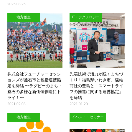
2025.08.25
地方創生
IT・テクノロジー
株式会社フューチャーセッシ
先端技術で活力が続くまちづ
ョンズが釜石市と包括連携協
くり！福島県いわき市、繊維
定を締結 〜ラグビーのまち・
商社の豊島と「スマートライ
釜石の多様な新価値創造にト
フの推進に関する連携協定」
ライ！〜
を締結！
2021.02.08
2021.01.20
地方創生
イベント・セミナー