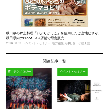
秋田県の郷土料理「いぶりがっこ」を使用したご当地ピザが、
秋田県内のPIZZA-LA 4店舗で限定販売！
2026.08.03
イベント・セミナー
,
地方創生
,
秋田
,
食・伝統工芸
関連記事一覧
IT・テクノロジー
イベント・セミナー