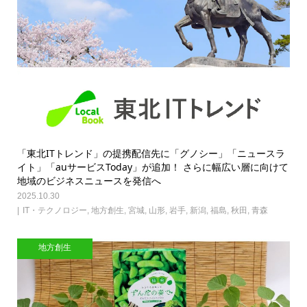
「東北ITトレンド」の提携配信先に「グノシー」「ニュースラ
イト」「auサービスToday」が追加！ さらに幅広い層に向けて
地域のビジネスニュースを発信へ
2025.10.30
IT・テクノロジー
,
地方創生
,
宮城
,
山形
,
岩手
,
新潟
,
福島
,
秋田
,
青森
地方創生