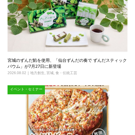
宮城のずんだ餡を使用、「仙台ずんだの奏で ずんだスティック
バウム」が7月27日に新登場
2026.08.02
地方創生
,
宮城
,
食・伝統工芸
イベント・セミナー