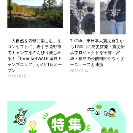
「大自然を気軽に楽しむ」を
TikTok、東日本大震災発生か
コンセプトに、岩手県遠野市
ら12年目に防災啓発・震災伝
でキャンプをのんびり楽しめ
承プロジェクトを実施～宮
る！「forenta-IWATE 遠野キ
城・福島の公的機関やウェザ
ャンプエリア」が7月1日オー
ーニュースと連携
プン
2023.03.14
2025.05.12