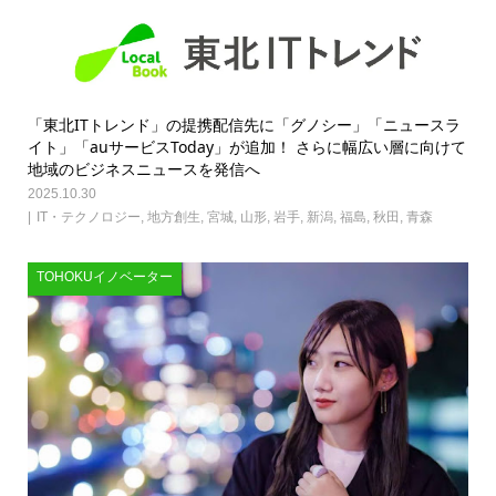
「東北ITトレンド」の提携配信先に「グノシー」「ニュースラ
イト」「auサービスToday」が追加！ さらに幅広い層に向けて
地域のビジネスニュースを発信へ
2025.10.30
IT・テクノロジー
,
地方創生
,
宮城
,
山形
,
岩手
,
新潟
,
福島
,
秋田
,
青森
TOHOKUイノベーター