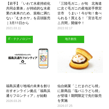
【岩手】「いわて水産持続化
「三陸毛ガニ」が旬 北海道
共同企業体」が持続的な水産
に次ぐ毛ガニの産地岩手県宮
業の未来のため、規格に満た
古市 うまい！今が旬！食べ
ない「むきホヤ」を店頭販売
られる！買える！「宮古毛ガ
｜3月11日から
ニ月間」開催中！
2021.03.11
2022.02.17
IT・テクノロジー
地方創生
福島浜通り地域の未来を創り
仙台銘菓「こだまのどら焼」
出すオンライン拠点「福島浜
に新商品「塩バニラどら焼」
通りフロンティア」が始動
が登場！期間限定で先行販売
を実施
2026.03.26
2026.07.25