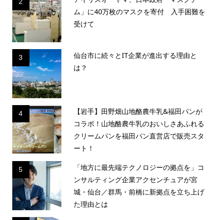
2
ム」に40万枚のマスクを寄付 入手困難を
受けて
仙台市に続々とIT企業が進出する理由と
3
は？
【岩手】田野畑山地酪農牛乳&福田パンが
4
コラボ！山地酪農牛乳のおいしさあふれる
クリームパンを福田パン直営店で販売スタ
ート！
「地方に最先端テクノロジーの拠点を」コ
5
ンサルティング企業アクセンチュアが宮
城・仙台／群馬・前橋に新拠点を立ち上げ
た理由とは