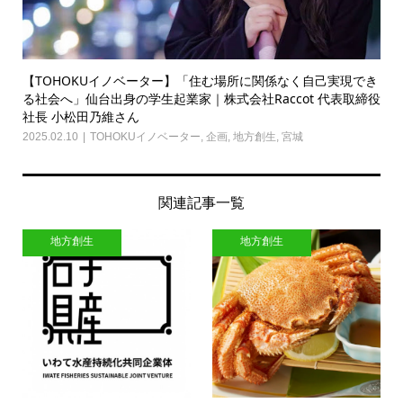
【TOHOKUイノベーター】「住む場所に関係なく自己実現でき
る社会へ」仙台出身の学生起業家｜株式会社Raccot 代表取締役
社長 小松田乃維さん
2025.02.10
TOHOKUイノベーター
,
企画
,
地方創生
,
宮城
関連記事一覧
地方創生
地方創生