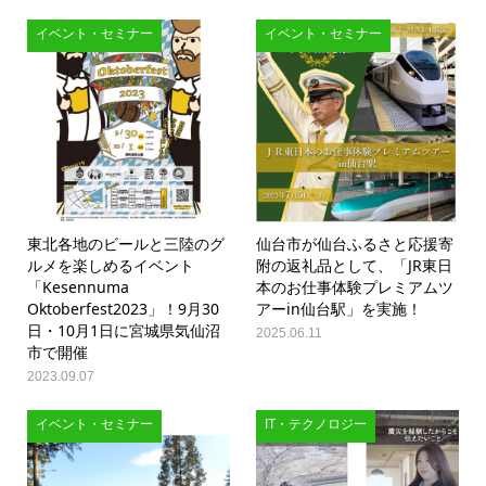
イベント・セミナー
イベント・セミナー
東北各地のビールと三陸のグ
仙台市が仙台ふるさと応援寄
ルメを楽しめるイベント
附の返礼品として、「JR東日
「Kesennuma
本のお仕事体験プレミアムツ
Oktoberfest2023」！9月30
アーin仙台駅」を実施！
日・10月1日に宮城県気仙沼
2025.06.11
市で開催
2023.09.07
イベント・セミナー
IT・テクノロジー