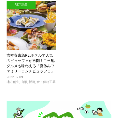
地方創生
吉祥寺東急REIホテルで人気
のビュッフェが再開！ご当地
グルメも味わえる「夏休みフ
ァミリーランチビュッフェ」
2022.07.09
地方創生
,
山形
,
新潟
,
食・伝統工芸