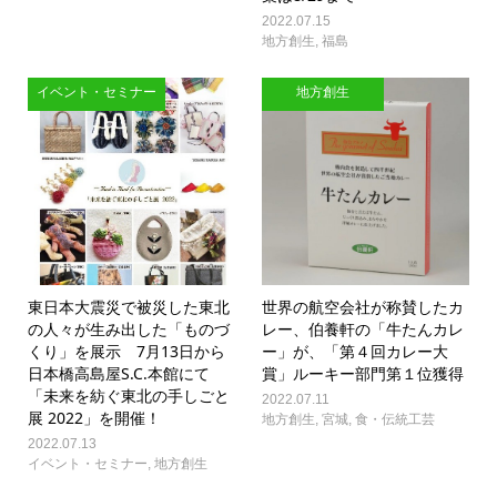
2022.07.15
地方創生
,
福島
イベント・セミナー
地方創生
東日本大震災で被災した東北
世界の航空会社が称賛したカ
の人々が生み出した「ものづ
レー、伯養軒の「牛たんカレ
くり」を展示 7月13日から
ー」が、「第４回カレー大
日本橋高島屋S.C.本館にて
賞」ルーキー部門第１位獲得
「未来を紡ぐ東北の手しごと
2022.07.11
展 2022」を開催！
地方創生
,
宮城
,
食・伝統工芸
2022.07.13
イベント・セミナー
,
地方創生