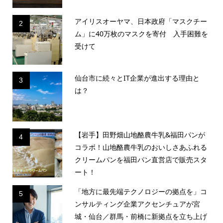
アイリスオーヤマ、日本政府「マスクチー
2
ム」に40万枚のマスクを寄付 入手困難を
受けて
仙台市に続々とIT企業が進出する理由と
3
は？
【岩手】田野畑山地酪農牛乳&福田パンが
4
コラボ！山地酪農牛乳のおいしさあふれる
クリームパンを福田パン直営店で販売スタ
ート！
「地方に最先端テクノロジーの拠点を」コ
5
ンサルティング企業アクセンチュアが宮
城・仙台／群馬・前橋に新拠点を立ち上げ