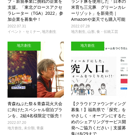
プ・新規事業に挑戦の企業を
ランド豚を使用した「日本の
支援。「東北グロースアクセ
米育ち三元豚 グリーンカレ
ラレーター（TGA）2022」参
ーリゾット」を新発売｜
加企業を募集中！
Amazonや楽天でも購入可能
2022.07.31
2022.07.28
イベント・セミナー
,
地方創生
地方創生
,
山形
,
食・伝統工芸
地方創生
地方創生
青森ねぶた祭＆青森花火大会
【クラウドファウンディング
に向けたスペシャル宿泊プラ
募集！】福島県で「探究」を
ンを、2組4名様限定で販売！
やさしく・オープンにするた
めのシェアリングサービス開
2022.07.20
発へご協力ください｜支援募
地方創生
,
未分類
,
青森
集は8/29まで