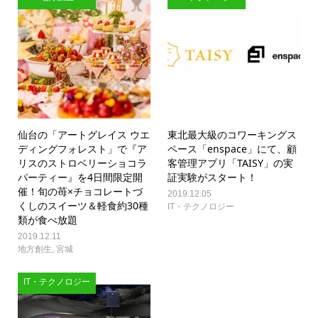
仙台の「アートグレイス ウエ
東北最大級のコワーキングス
ディングフォレスト」で『ア
ペース「enspace」にて、顧
リスのストロベリーショコラ
客管理アプリ「TAISY」の実
パーティー』を4日間限定開
証実験がスタート！
催！旬の苺×チョコレートづ
2019.12.05
くしのスイーツ＆軽食約30種
IT・テクノロジー
類が食べ放題
2019.12.11
地方創生
,
宮城
IT・テクノロジー