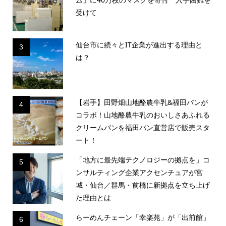
受けて
仙台市に続々とIT企業が進出する理由と
3
は？
【岩手】田野畑山地酪農牛乳&福田パンが
4
コラボ！山地酪農牛乳のおいしさあふれる
クリームパンを福田パン直営店で販売スタ
ート！
「地方に最先端テクノロジーの拠点を」コ
5
ンサルティング企業アクセンチュアが宮
城・仙台／群馬・前橋に新拠点を立ち上げ
た理由とは
らーめんチェーン「幸楽苑」が「出前館」
6