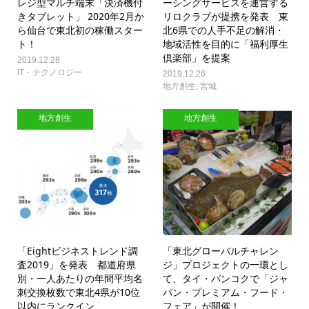
レジ型マルチ端末「決済機付
ーシングサービスを運営する
きタブレット」 2020年2月か
リロクラブが提携を発表 東
ら仙台で東北初の稼働スター
北6県での人手不足の解消・
ト！
地域活性を目的に「福利厚生
倶楽部」を提案
2019.12.28
IT・テクノロジー
2019.12.26
地方創生
,
宮城
地方創生
地方創生
「Eightビジネストレンド調
「東北グローバルチャレン
査2019」を発表 都道府県
ジ」プロジェクトの一環とし
別・一人あたりの年間平均名
て、タイ・バンコクで「ジャ
刺交換枚数で東北4県が10位
パン・プレミアム・フード・
以内にランクイン
フェア」が開催！