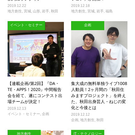
2019.12.22
2019.12.18
地方創生
,
宮城
,
山形
,
岩手
,
秋田
地方創生
,
宮城
,
岩手
,
福島
イベント・セミナー
企画
【連載企画/第2回】『DA・
集大成の無料単独ライブ1008
TE・APPS！2020』中間報告
人動員！2ヶ月間の「秋田住
会を経て、遂にコンテスト出
みますプロジェクト」を終え
場チームが決定！
た、秋田出身芸人・ねじの変
化と今後とは
2019.12.13
イベント・セミナー
,
企画
2019.12.12
企画
,
地方創生
,
秋田
地方創生
IT・テクノロジー