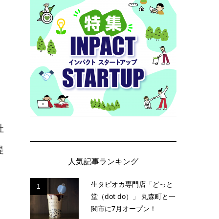
社
提
人気記事ランキング
生タピオカ専門店「どっと
1
堂（dot do）」 丸森町と一
関市に7月オープン！