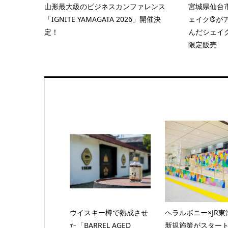
山形最大級のビジネスカンファレンス
宮城県仙台
「IGNITE YAMAGATA 2026」開催決
ェイク®が
定！
んだシェイ
限定販売
ウイスキー樽で熟成させ
ヘラルボニー×JR東
た「BARREL AGED
新規施策がスター