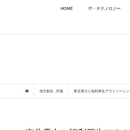
HOME
IT・テクノロジー
地方創生
,
宮城
東北電力と福利厚生アウトソーシン