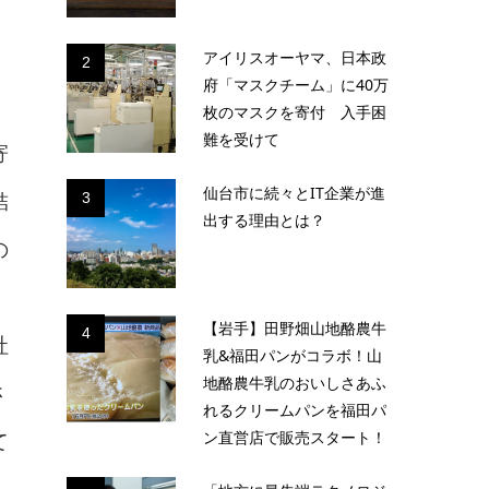
アイリスオーヤマ、日本政
2
府「マスクチーム」に40万
枚のマスクを寄付 入手困
難を受けて
寄
仙台市に続々とIT企業が進
3
結
出する理由とは？
の
【岩手】田野畑山地酪農牛
4
社
乳&福田パンがコラボ！山
地酪農牛乳のおいしさあふ
さ
れるクリームパンを福田パ
ン直営店で販売スタート！
て