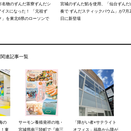
市名物のずんだ茶寮ずんだシ
宮城のずんだ餡を使用、「仙台ずんだ
アイスになった！ 「元祖ず
奏で ずんだスティックバウム」が7月2
ク」を東北6県のローソンで
日に新登場
関連記事一覧
海の
サーモン養殖発祥の地・
「障がい者×サテライト
ト！東
宮城県南三陸町で『南三
オフィス」福島から障が