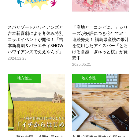
スパリゾートハワイアンズと
「産地と、コンビに、」シリ
吉本新喜劇による冬休み特別
ーズが好評につき今年で3年
コラボイベントが開催！「吉
連続発売！ 福島県産桃の果汁
本新喜劇＆バラエティSHOW
を使用したアイスバー「とろ
ハワイアンズでええやんず」
ける食感 ぎゅっと桃」が発
売中
2024.12.23
2025.05.21
地方創生
地方創生