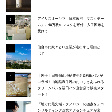
アイリスオーヤマ、日本政府「マスクチー
2
ム」に40万枚のマスクを寄付 入手困難を
受けて
仙台市に続々とIT企業が進出する理由と
3
は？
【岩手】田野畑山地酪農牛乳&福田パンが
4
コラボ！山地酪農牛乳のおいしさあふれる
クリームパンを福田パン直営店で販売スタ
ート！
「地方に最先端テクノロジーの拠点を」コ
5
ンサルティング企業アクセンチュアが宮