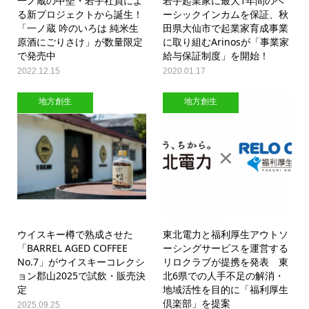
一ノ蔵の中堅・若手社員によ
若手起業家に最大1年間のベ
る新プロジェクトから誕生！
ーシックインカムを保証、秋
「一ノ蔵 吟のいろは 純米生
田県大仙市で起業家育成事業
原酒にごりさけ」が数量限定
に取り組むArinosが「事業家
で発売中
給与保証制度」を開始！
2022.12.15
2020.01.17
地方創生
地方創生
ウイスキー樽で熟成させた
東北電力と福利厚生アウトソ
「BARREL AGED COFFEE
ーシングサービスを運営する
No.7」がウイスキーコレクシ
リロクラブが提携を発表 東
ョン郡山2025で試飲・販売決
北6県での人手不足の解消・
定
地域活性を目的に「福利厚生
倶楽部」を提案
2025.09.25