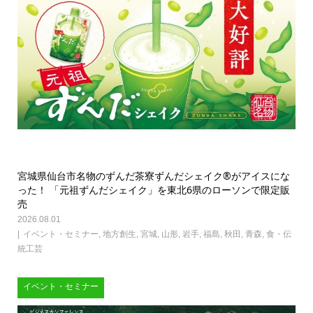
宮城県仙台市名物のずんだ茶寮ずんだシェイク®がアイスにな
った！ 「元祖ずんだシェイク」を東北6県のローソンで限定販
売
2026.08.01
イベント・セミナー
,
地方創生
,
宮城
,
山形
,
岩手
,
福島
,
秋田
,
青森
,
食・伝
統工芸
イベント・セミナー