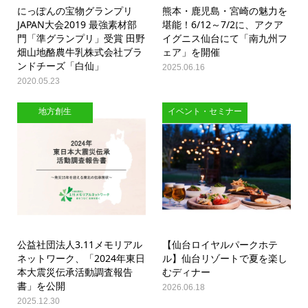
にっぽんの宝物グランプリ
熊本・鹿児島・宮崎の魅力を
JAPAN大会2019 最強素材部
堪能！6/12～7/2に、アクア
門「準グランプリ」受賞 田野
イグニス仙台にて「南九州フ
畑山地酪農牛乳株式会社ブラ
ェア」を開催
ンドチーズ「白仙」
2025.06.16
2020.05.23
地方創生
イベント・セミナー
公益社団法人3.11メモリアル
【仙台ロイヤルパークホテ
ネットワーク、「2024年東日
ル】仙台リゾートで夏を楽し
本大震災伝承活動調査報告
むディナー
書」を公開
2026.06.18
2025.12.30