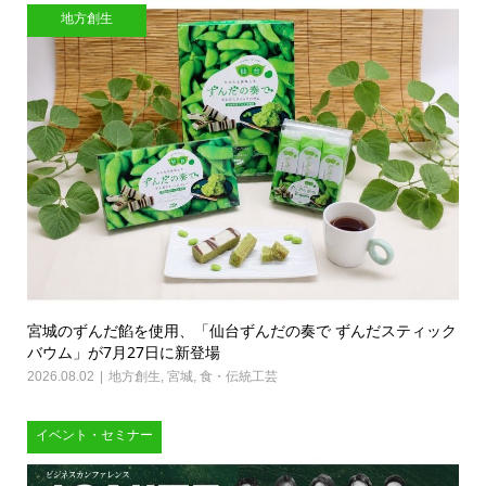
地方創生
宮城のずんだ餡を使用、「仙台ずんだの奏で ずんだスティック
バウム」が7月27日に新登場
2026.08.02
地方創生
,
宮城
,
食・伝統工芸
イベント・セミナー