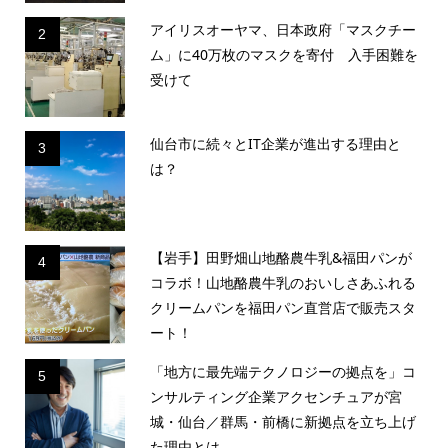
アイリスオーヤマ、日本政府「マスクチー
2
ム」に40万枚のマスクを寄付 入手困難を
受けて
仙台市に続々とIT企業が進出する理由と
3
は？
【岩手】田野畑山地酪農牛乳&福田パンが
4
コラボ！山地酪農牛乳のおいしさあふれる
クリームパンを福田パン直営店で販売スタ
ート！
「地方に最先端テクノロジーの拠点を」コ
5
ンサルティング企業アクセンチュアが宮
城・仙台／群馬・前橋に新拠点を立ち上げ
た理由とは