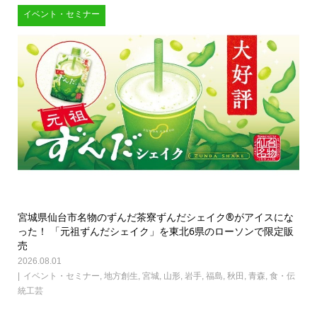
イベント・セミナー
宮城県仙台市名物のずんだ茶寮ずんだシェイク®がアイスにな
った！ 「元祖ずんだシェイク」を東北6県のローソンで限定販
売
2026.08.01
イベント・セミナー
,
地方創生
,
宮城
,
山形
,
岩手
,
福島
,
秋田
,
青森
,
食・伝
統工芸