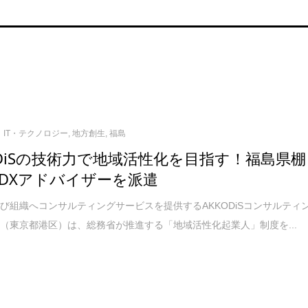
IT・テクノロジー
,
地方創生
,
福島
ODiSの技術力で地域活性化を目指す！福島県棚
DXアドバイザーを派遣
組織へコンサルティングサービスを提供するAKKODiSコンサルティ
（東京都港区）は、総務省が推進する「地域活性化起業人」制度を...