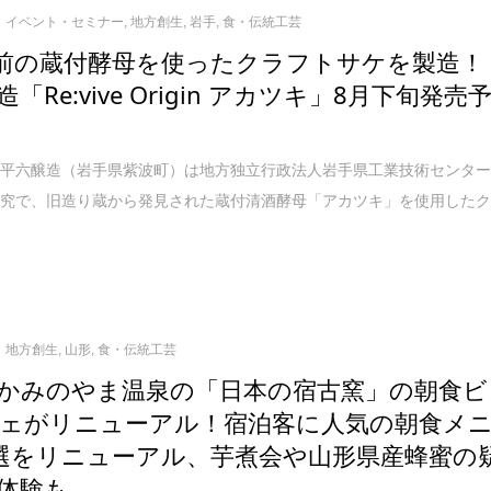
イベント・セミナー
,
地方創生
,
岩手
,
食・伝統工芸
年前の蔵付酵母を使ったクラフトサケを製造！
「Re:vive Origin アカツキ」8月下旬発売
平六醸造（岩手県紫波町）は地方独立行政法人岩手県工業技術センタ
研究で、旧造り蔵から発見された蔵付清酒酵母「アカツキ」を使用した
地方創生
,
山形
,
食・伝統工芸
かみのやま温泉の「日本の宿古窯」の朝食ビ
ェがリニューアル！宿泊客に人気の朝食メ
選をリニューアル、芋煮会や山形県産蜂蜜の
体験も