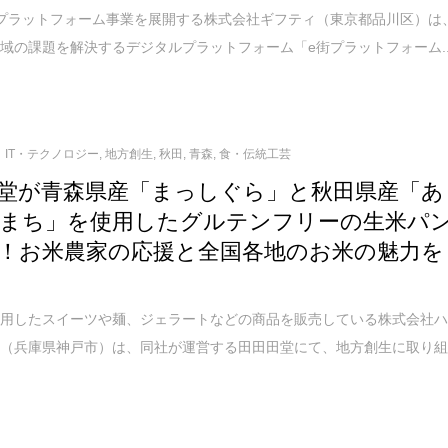
プラットフォーム事業を展開する株式会社ギフティ（東京都品川区）は
域の課題を解決するデジタルプラットフォーム「e街プラットフォーム..
IT・テクノロジー
,
地方創生
,
秋田
,
青森
,
食・伝統工芸
堂が青森県産「まっしぐら」と秋田県産「あ
まち」を使用したグルテンフリーの生米パ
！お米農家の応援と全国各地のお米の魅力を
用したスイーツや麺、ジェラートなどの商品を販売している株式会社
ー（兵庫県神戸市）は、同社が運営する田田田堂にて、地方創生に取り