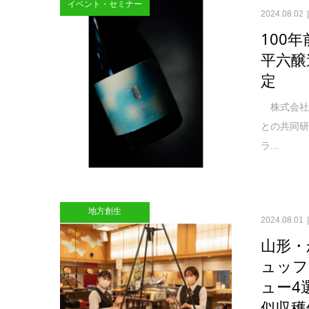
イベント・セミナー
2024.08.02
100
平六醸造
定
株式会社
との共同
ラ...
地方創生
2024.08.01
山形・
ュッフ
ュー4
似収穫