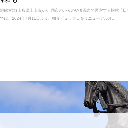
館古窯(山形県上山市)が、同市のかみのやま温泉で運営する旅館「日
では、2024年7月11日より、朝食ビュッフェをリニューアルオ...