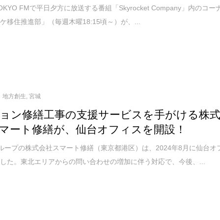
YO FMで平日夕方に放送する番組「Skyrocket Company」内のコー
ケ移住推進部」（毎週木曜18:15頃～）が、...
地方創生
,
宮城
ョン修繕工事の支援サービスを手がける株
マート修繕が、仙台オフィスを開設！
ループの株式会社スマート修繕（東京都港区）は、2024年8月に仙台オ
した。東北エリアからの問い合わせの増加に伴う対応で、今後、...