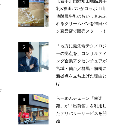
【岩手】田野畑山地酪農牛
4
ナ
乳&福田パンがコラボ！山
地酪農牛乳のおいしさあふ
れるクリームパンを福田パ
ン直営店で販売スタート！
「地方に最先端テクノロジ
5
ーの拠点を」コンサルティ
ング企業アクセンチュアが
宮城・仙台／群馬・前橋に
式
新拠点を立ち上げた理由と
は
フ
らーめんチェーン「幸楽
6
苑」が「出前館」を利用し
たデリバリーサービスを開
始