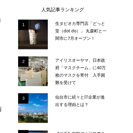
人気記事ランキング
コ
生タピオカ専門店「どっと
1
堂（dot do）」 丸森町と一
関市に7月オープン！
ル
アイリスオーヤマ、日本政
2
府「マスクチーム」に40万
枚のマスクを寄付 入手困
難を受けて
仙台市に続々とIT企業が進
3
出する理由とは？
訪
募