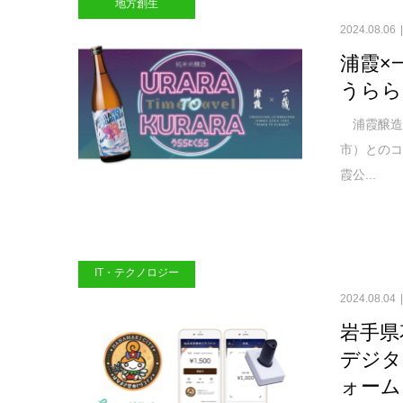
地方創生
2024.08.06
浦霞×
うらら
浦霞醸造
市）との
霞公...
IT・テクノロジー
2024.08.04
岩手県
デジタ
ォーム