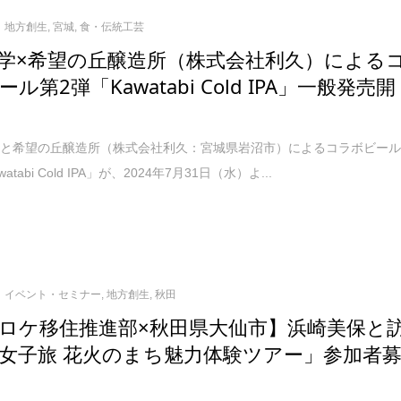
地方創生
,
宮城
,
食・伝統工芸
学×希望の丘醸造所（株式会社利久）による
ル第2弾「Kawatabi Cold IPA」一般発売開
と希望の丘醸造所（株式会社利久：宮城県岩沼市）によるコラボビー
atabi Cold IPA」が、2024年7月31日（水）よ...
イベント・セミナー
,
地方創生
,
秋田
ロケ移住推進部×秋田県大仙市】浜崎美保と
女子旅 花火のまち魅力体験ツアー」参加者