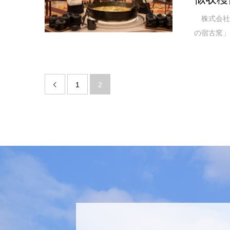
株式会社旅
の宿古窯」
1
2
