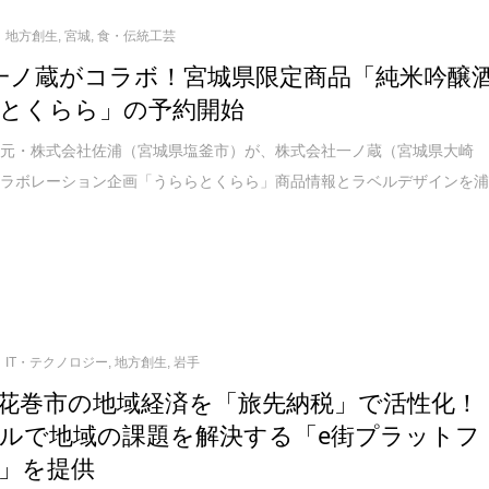
地方創生
,
宮城
,
食・伝統工芸
一ノ蔵がコラボ！宮城県限定商品「純米吟醸
とくらら」の予約開始
元・株式会社佐浦（宮城県塩釜市）が、株式会社一ノ蔵（宮城県大崎
コラボレーション企画「うららとくらら」商品情報とラベルデザインを
IT・テクノロジー
,
地方創生
,
岩手
花巻市の地域経済を「旅先納税」で活性化！
ルで地域の課題を解決する「e街プラットフ
」を提供