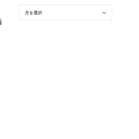
月を選択
酒
浦