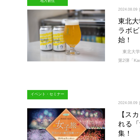
地方創生
2024.08.09
東北大
ラボビー
始！
東北大学
第2弾「Kaw
イベント・セミナー
2024.08.09
【スカ
れる「
集！