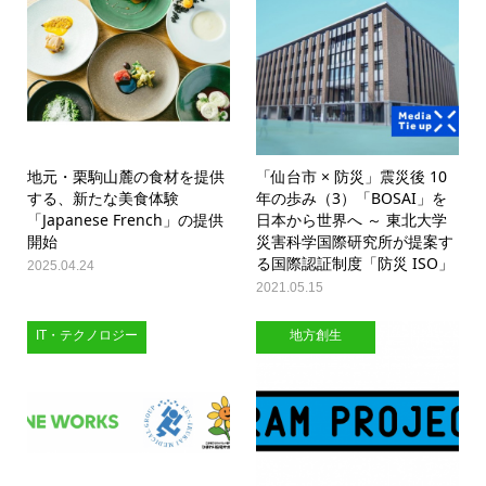
地元・栗駒山麓の食材を提供
「仙台市 × 防災」震災後 10
する、新たな美食体験
年の歩み（3）「BOSAI」を
「Japanese French」の提供
日本から世界へ ～ 東北大学
開始
災害科学国際研究所が提案す
る国際認証制度「防災 ISO」
2025.04.24
2021.05.15
IT・テクノロジー
地方創生