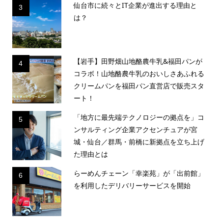
仙台市に続々とIT企業が進出する理由と
3
は？
【岩手】田野畑山地酪農牛乳&福田パンが
4
コラボ！山地酪農牛乳のおいしさあふれる
クリームパンを福田パン直営店で販売スタ
ート！
「地方に最先端テクノロジーの拠点を」コ
5
ンサルティング企業アクセンチュアが宮
城・仙台／群馬・前橋に新拠点を立ち上げ
た理由とは
らーめんチェーン「幸楽苑」が「出前館」
6
を利用したデリバリーサービスを開始