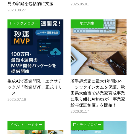
児の家庭を包括的に支援
2025.05.01
2023.08.27
IT・テクノロジー
地方創生
生成AIで高速開発！エクサテ
若手起業家に最大1年間のベ
ックが「秒速MVP」正式リリ
ーシックインカムを保証、秋
ース
田県大仙市で起業家育成事業
に取り組むArinosが「事業家
2025.07.16
給与保証制度」を開始！
2020.01.17
イベント・セミナー
IT・テクノロジー