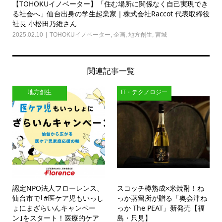
【TOHOKUイノベーター】「住む場所に関係なく自己実現でき
る社会へ」仙台出身の学生起業家｜株式会社Raccot 代表取締役
社長 小松田乃維さん
2025.02.10
TOHOKUイノベーター
,
企画
,
地方創生
,
宮城
関連記事一覧
地方創生
IT・テクノロジー
認定NPO法人フローレンス、
スコッチ樽熟成×米焼酎！ね
仙台市で｢#医ケア児もいっし
っか蒸留所が贈る「奥会津ね
ょにまざらいんキャンペー
っか The PEAT」新発売【福
ン｣をスタート！医療的ケア
島・只見】