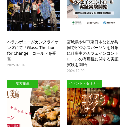
ヘラルボニーがカンヌライオ
宮城県やNTT東日本などが共
ンズにて「Glass: The Lion
同でビジネスパーソンを対象
for Change」ゴールドを受
に仕事中のカフェインコント
賞！
ロールの有用性に関する実証
実験を開始
2025.07.04
2024.12.20
地方創生
イベント・セミナー