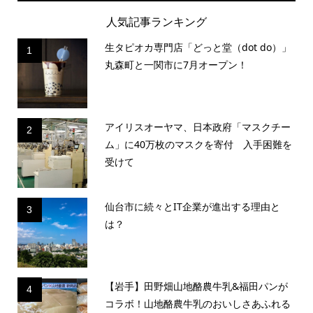
人気記事ランキング
生タピオカ専門店「どっと堂（dot do）」
1
丸森町と一関市に7月オープン！
アイリスオーヤマ、日本政府「マスクチー
2
ム」に40万枚のマスクを寄付 入手困難を
受けて
仙台市に続々とIT企業が進出する理由と
3
は？
【岩手】田野畑山地酪農牛乳&福田パンが
4
コラボ！山地酪農牛乳のおいしさあふれる