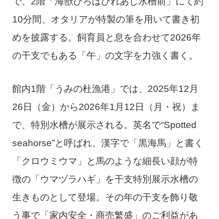
で、2階「海獣ひろばひれあし水槽前」にて約
10分間、オタリアが特製の筆を用いて書き初
めを披露する。飼育員と息を合わせて2026年
の干支でもある「午」の文字を力強く書く。
館内1階「うみの杜漁港」では、2025年12月
26日（金）から2026年1月12日（月・祝）ま
で、特別水槽が展示される。英名で“Spotted
seahorse”と呼ばれ、漢字で「黒海馬」と書く
「クロウミウマ」と馬のような細長い顔が特
徴の「ウマヅラハギ」を干支特別展示水槽の
生きものとして登場。その年の干支を飾り敬
う事で「家内安全・商売繁盛」のご利益があ