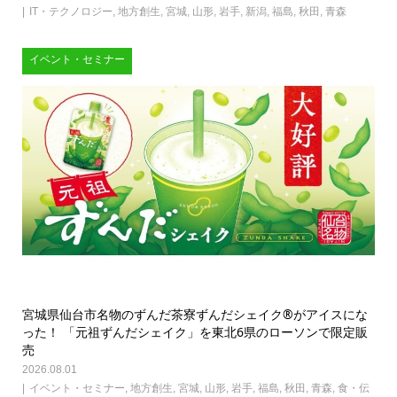
IT・テクノロジー
,
地方創生
,
宮城
,
山形
,
岩手
,
新潟
,
福島
,
秋田
,
青森
イベント・セミナー
宮城県仙台市名物のずんだ茶寮ずんだシェイク®がアイスにな
った！ 「元祖ずんだシェイク」を東北6県のローソンで限定販
売
2026.08.01
イベント・セミナー
,
地方創生
,
宮城
,
山形
,
岩手
,
福島
,
秋田
,
青森
,
食・伝