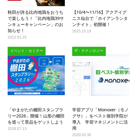
秋田が誇る比内地鶏をおうち
【10/4〜11/16】アクアイグ
で楽しもう！「比内地鶏39サ
ニス仙台で「ホイアンランタ
ンキューキャンペーン」のお
ンナイト」初開催！
知らせ！
2025.10.19
2022.01.25
イベント・セミナー
IT・テクノロジー
「やまがたの棚田スタンプラ
学習アプリ「Monoxer（モノ
リー2026」開催！山形の棚田
グサ）」をベスト個別学院が
を巡って景品をゲットしよう
導入 学習マネジメントに活
用
2026.07.13
2020.03.30