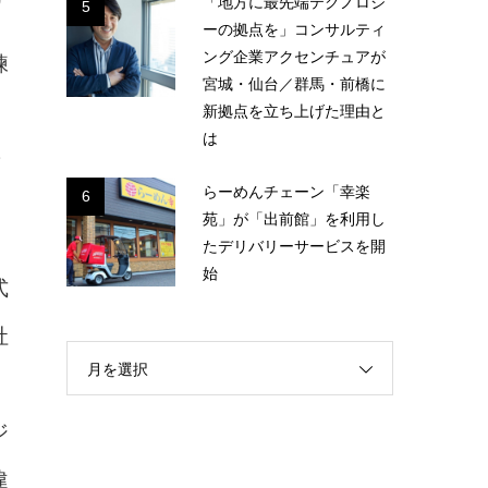
「地方に最先端テクノロジ
5
ーの拠点を」コンサルティ
ング企業アクセンチュアが
練
宮城・仙台／群馬・前橋に
新拠点を立ち上げた理由と
は
らーめんチェーン「幸楽
6
苑」が「出前館」を利用し
たデリバリーサービスを開
始
式
社
月を選択
ジ
違