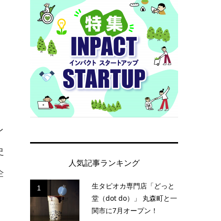
レ
史
人気記事ランキング
企
生タピオカ専門店「どっと
1
堂（dot do）」 丸森町と一
関市に7月オープン！