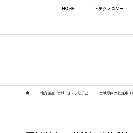
HOME
IT・テクノロジー
地方創生
,
宮城
,
食・伝統工芸
宮城県内の老舗練り