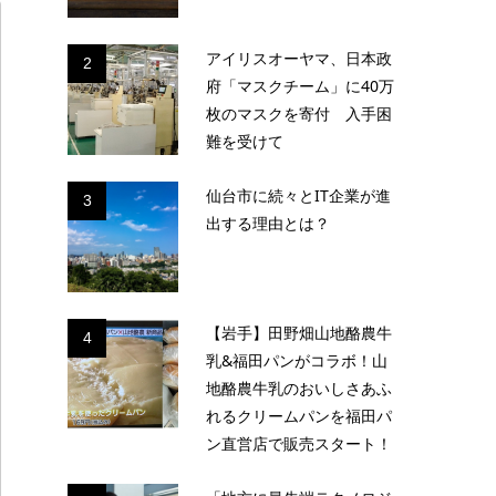
アイリスオーヤマ、日本政
2
府「マスクチーム」に40万
枚のマスクを寄付 入手困
難を受けて
仙台市に続々とIT企業が進
3
出する理由とは？
【岩手】田野畑山地酪農牛
4
乳&福田パンがコラボ！山
地酪農牛乳のおいしさあふ
れるクリームパンを福田パ
ン直営店で販売スタート！