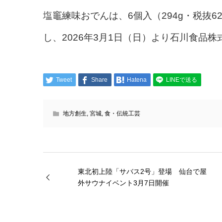
塩竈練味おでんは、6個入（294g・税抜62
し、2026年3月1日（日）より石川食品
Tweet
Share
Hatena
LINEで送る
地方創生
,
宮城
,
食・伝統工芸
東北初上陸「サバス2号」登場 仙台で屋
外サウナイベント3月7日開催