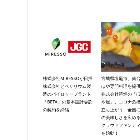
株式会社MiRESSOが日揮
宮城県塩竈市、仙
株式会社とベリリウム製
ほや専門料理を提
造のパイロットプラント
株式会社涛煌の「
「BETA」の基本設計委託
や屋」、コロナ危
の契約を締結
立ち上がり、全国
の美味しさを広め
クラウドファンデ
を始動！