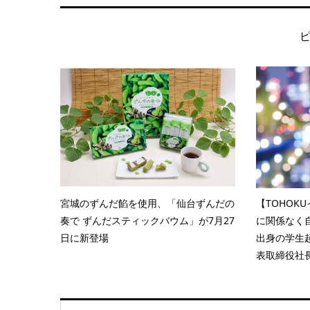
宮城のずんだ餡を使用、「仙台ずんだの
【TOHOK
奏で ずんだスティックバウム」が7月27
に関係なく
日に新登場
出身の学生起
表取締役社