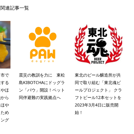
関連記事一覧
台市で
震災の教訓を力に 東松
東北のビール醸造所が共
供する
島KIBOTCHAにドッグラ
同で取り組む「東北魂ビ
ほやほ
ン「パウ」開設！ペット
ールプロジェクト」 クラ
機から
同伴避難の実践拠点へ
フトビール12本セットを
にほや
2023年3月4日に販売開
るため
始！
ィング