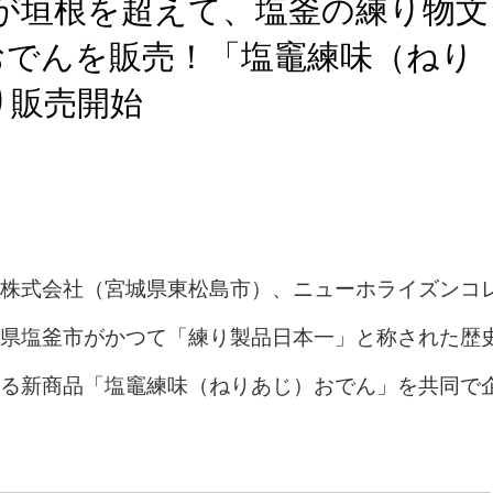
が垣根を超えて、塩釜の練り物文
おでんを販売！「塩竈練味（ねり
り販売開始
株式会社（宮城県東松島市）、ニューホライズンコ
県塩釜市がかつて「練り製品日本一」と称された歴
る新商品「塩竈練味（ねりあじ）おでん」を共同で