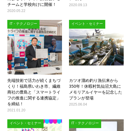
チームと学校向けに開催！
2020.09.13
2020.05.22
IT・テクノロジー
イベント・セミナー
先端技術で活力が続くまちづ
カツオ溜め釣り漁伝来から
くり！福島県いわき市、繊維
350年！休暇村気仙沼大島に
商社の豊島と「スマートライ
メモリアルイヤーを記念した
フの推進に関する連携協定」
プランが登場
を締結！
2025.06.04
2021.01.20
イベント・セミナー
IT・テクノロジー