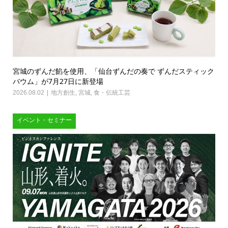
宮城のずんだ餡を使用、「仙台ずんだの奏で ずんだスティック
バウム」が7月27日に新登場
2026.08.02
地方創生
,
宮城
,
食・伝統工芸
イベント・セミナー