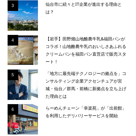
仙台市に続々とIT企業が進出する理由と
3
は？
【岩手】田野畑山地酪農牛乳&福田パンが
4
コラボ！山地酪農牛乳のおいしさあふれる
クリームパンを福田パン直営店で販売スタ
ート！
「地方に最先端テクノロジーの拠点を」コ
5
ンサルティング企業アクセンチュアが宮
城・仙台／群馬・前橋に新拠点を立ち上げ
た理由とは
らーめんチェーン「幸楽苑」が「出前館」
6
を利用したデリバリーサービスを開始