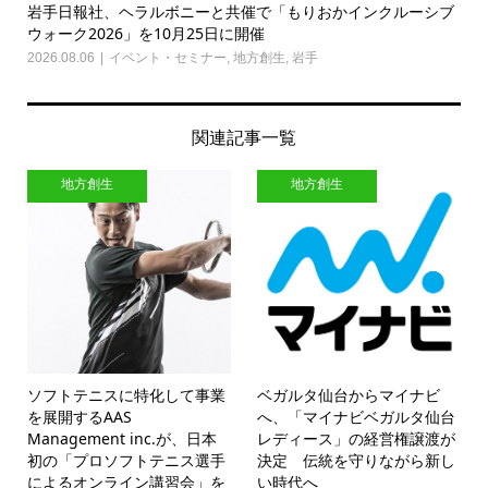
岩手日報社、ヘラルボニーと共催で「もりおかインクルーシブ
ウォーク2026」を10月25日に開催
2026.08.06
イベント・セミナー
,
地方創生
,
岩手
関連記事一覧
地方創生
地方創生
ソフトテニスに特化して事業
ベガルタ仙台からマイナビ
を展開するAAS
へ、「マイナビベガルタ仙台
Management inc.が、日本
レディース」の経営権譲渡が
初の「プロソフトテニス選手
決定 伝統を守りながら新し
によるオンライン講習会」を
い時代へ