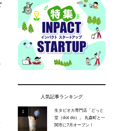
を
中
人気記事ランキング
生タピオカ専門店「どっと
1
堂（dot do）」 丸森町と一
関市に7月オープン！