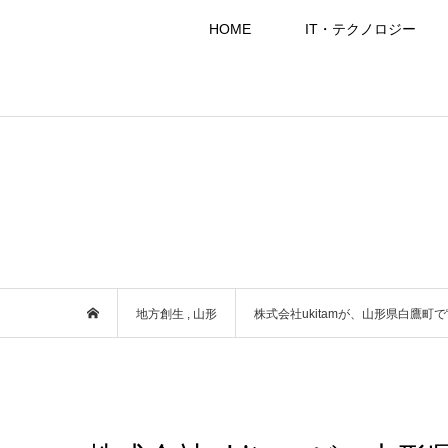
HOME
IT・テクノロジー
地方創生
,
山形
株式会社ukitamが、山形県白鷹