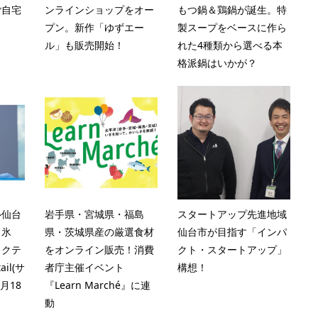
ご自宅
ンラインショップをオー
もつ鍋＆鶏鍋が誕生。特
プン。新作「ゆずエー
製スープをベースに作ら
ル」も販売開始！
れた4種類から選べる本
格派鍋はいかが？
ル仙台
岩手県・宮城県・福島
スタートアップ先進地域
き氷
県・茨城県産の厳選食材
仙台市が目指す「インパ
カクテ
をオンライン販売！消費
クト・スタートアップ」
ail(サ
者庁主催イベント
構想！
月18
『Learn Marché』に連
動