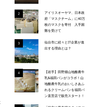
アイリスオーヤマ、日本政
2
府「マスクチーム」に40万
枚のマスクを寄付 入手困
難を受けて
仙台市に続々とIT企業が進
3
出する理由とは？
【岩手】田野畑山地酪農牛
4
乳&福田パンがコラボ！山
地酪農牛乳のおいしさあふ
れるクリームパンを福田パ
ン直営店で販売スタート！
社