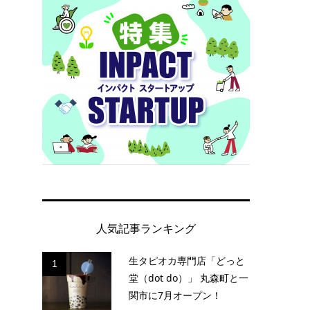
テ
る
人気記事ランキング
生タピオカ専門店「どっと
1
堂（dot do）」 丸森町と一
関市に7月オープン！