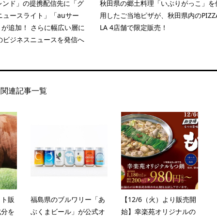
トレンド」の提携配信先に「グ
秋田県の郷土料理「いぶりがっこ」を
ニュースライト」「auサー
用したご当地ピザが、秋田県内のPIZZA
y」が追加！ さらに幅広い層に
LA 4店舗で限定販売！
のビジネスニュースを発信へ
関連記事一覧
ット販
福島県のブルワリー「あ
【12/6（火）より販売開
成分を
ぶくまビール」が公式オ
始】幸楽苑オリジナルの