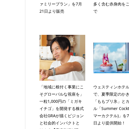
ァミリープラン」を7月
多く含む赤身肉を
21日より販売
で
「地域に根付く事業にこ
ウェスティンホテ
そグローバルな視座を」
で、夏季限定のか
一粒1,000円の「ミガキ
「ももプリ氷」と
イチゴ」を開発する株式
ル「Summer Cockt
会社GRAが描くビジョン
マーカクテル)」を7
と社会的インパクトと
日より提供開始！