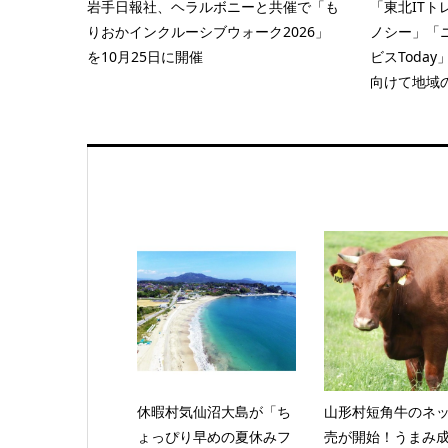
岩手日報社、ヘラルボニーと共催で「も
「東北IT
りおかインクルーシブウォーク2026」
ノシー」「
を10月25日に開催
ビスToda
向けて地域
休暇村気仙沼大島が「ち
山形村短角牛のネ
ょっぴり早めの夏休みフ
売が開始！うまみ