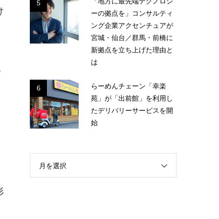
「地方に最先端テクノロジ
5
け
ーの拠点を」コンサルティ
ング企業アクセンチュアが
宮城・仙台／群馬・前橋に
新拠点を立ち上げた理由と
は
化
らーめんチェーン「幸楽
6
苑」が「出前館」を利用し
たデリバリーサービスを開
始
、
月を選択
を
形