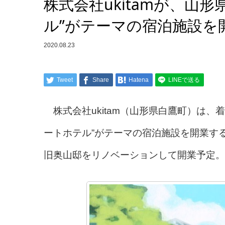
株式会社ukitamが、山
ル”がテーマの宿泊施設を
2020.08.23
Tweet
Share
Hatena
LINEで送る
株式会社ukitam（山形県白鷹町）は
ートホテル”がテーマの宿泊施設を開業する
旧奥山邸をリノベーションして開業予定。