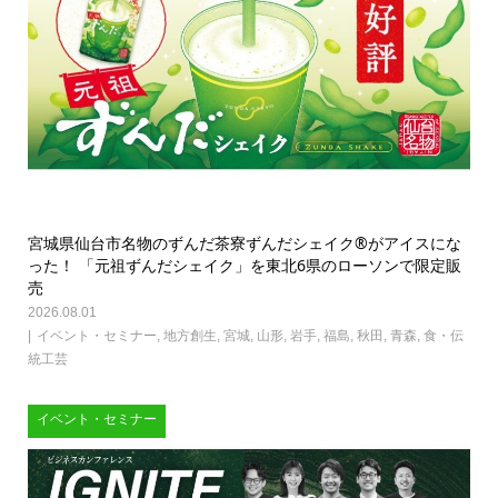
宮城県仙台市名物のずんだ茶寮ずんだシェイク®がアイスにな
った！ 「元祖ずんだシェイク」を東北6県のローソンで限定販
売
2026.08.01
イベント・セミナー
,
地方創生
,
宮城
,
山形
,
岩手
,
福島
,
秋田
,
青森
,
食・伝
統工芸
イベント・セミナー