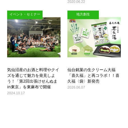
2020.06.22
イベント・セミナー
地方創生
気仙沼産のお酒と料理やクイ
仙台銘菓の生クリーム大福
ズを通じて魅力を発見しよ
「喜久福」と再コラボ！！喜
う！「第2回出張けせんぬま
久福〈袋〉新発売
in東京」を東麻布で開催
2026.06.07
2024.10.17