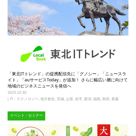
「東北ITトレンド」の提携配信先に「グノシー」「ニュースラ
イト」「auサービスToday」が追加！ さらに幅広い層に向けて
地域のビジネスニュースを発信へ
2025.10.30
IT・テクノロジー
,
地方創生
,
宮城
,
山形
,
岩手
,
新潟
,
福島
,
秋田
,
青森
イベント・セミナー