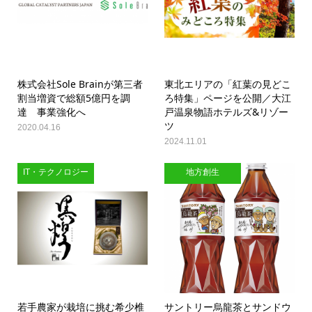
株式会社Sole Brainが第三者
東北エリアの「紅葉の見どこ
割当増資で総額5億円を調
ろ特集」ページを公開／大江
達 事業強化へ
戸温泉物語ホテルズ&リゾー
ツ
2020.04.16
2024.11.01
IT・テクノロジー
地方創生
若手農家が栽培に挑む希少椎
サントリー烏龍茶とサンドウ