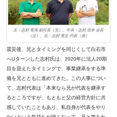
左：志村 竜海 副社長（兄）、中央：志村 浩幸 会長
（父）、右：志村 竜生 代表（弟）
震災後、兄とタイミングを同じくして白石市
へUターンした志村氏は、2020年に法人20期
目を迎えたタイミングで、事業継承をする準
備を兄とともに進めてきた。この人事につい
て、志村代表は「本来なら兄が代表を継承す
るところですが、もともと父の経営方針に共
感していたこともあり、私自身が代表をやり
たいという気持ちが強くなって、兄と腹をわ