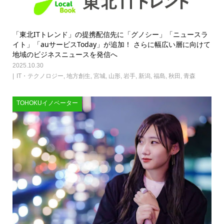
「東北ITトレンド」の提携配信先に「グノシー」「ニュースラ
イト」「auサービスToday」が追加！ さらに幅広い層に向けて
地域のビジネスニュースを発信へ
2025.10.30
IT・テクノロジー
,
地方創生
,
宮城
,
山形
,
岩手
,
新潟
,
福島
,
秋田
,
青森
TOHOKUイノベーター