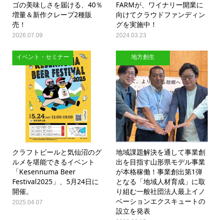
ゴの美味しさを届ける、40％
FARMが、ワイナリー開業に
増量＆新作クレープ2種販
向けてクラウドファンディン
売！
グを実施中！
2026.07.09
2024.03.23
イベント・セミナー
地方創生
クラフトビールと気仙沼のグ
地域課題解決を通して事業創
ルメを堪能できるイベント
出を目指す山形県モデル事業
「Kesennuma Beer
が本格稼働！事業創出第1弾
Festival2025」、5月24日に
となる「地域人材育成」に取
開催。
り組む一般社団法人最上イノ
ベーションエクスキュートの
2025.04.07
設立を発表