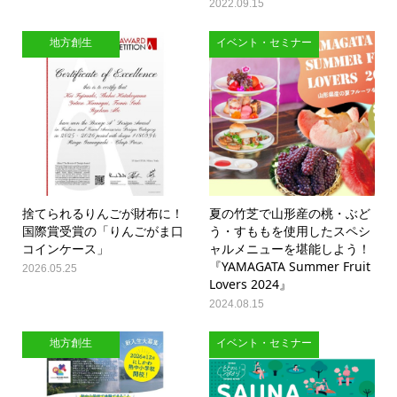
2022.09.15
地方創生
イベント・セミナー
捨てられるりんごが財布に！
夏の竹芝で山形産の桃・ぶど
国際賞受賞の「りんごがま口
う・すももを使用したスペシ
コインケース」
ャルメニューを堪能しよう！
『YAMAGATA Summer Fruit
2026.05.25
Lovers 2024』
2024.08.15
地方創生
イベント・セミナー