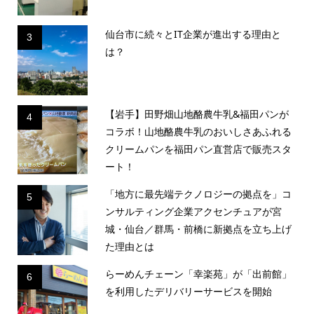
仙台市に続々とIT企業が進出する理由と
3
は？
【岩手】田野畑山地酪農牛乳&福田パンが
4
コラボ！山地酪農牛乳のおいしさあふれる
クリームパンを福田パン直営店で販売スタ
ート！
「地方に最先端テクノロジーの拠点を」コ
5
ンサルティング企業アクセンチュアが宮
城・仙台／群馬・前橋に新拠点を立ち上げ
た理由とは
らーめんチェーン「幸楽苑」が「出前館」
6
を利用したデリバリーサービスを開始