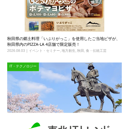
秋田県の郷土料理「いぶりがっこ」を使用したご当地ピザが、
秋田県内のPIZZA-LA 4店舗で限定販売！
2026.08.03
イベント・セミナー
,
地方創生
,
秋田
,
食・伝統工芸
IT・テクノロジー