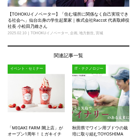
【TOHOKUイノベーター】「住む場所に関係なく自己実現でき
る社会へ」仙台出身の学生起業家｜株式会社Raccot 代表取締役
社長 小松田乃維さん
2025.02.10
TOHOKUイノベーター
,
企画
,
地方創生
,
宮城
関連記事一覧
イベント・セミナー
IT・テクノロジー
「MIGAKI FARM 閖上店」が
秋田県でワイン用ブドウの栽
オープン1周年！ミガキイチ
培に取り組むTOYOSHIMA