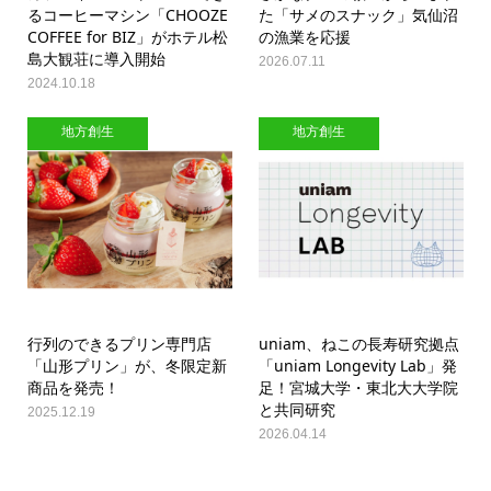
るコーヒーマシン「CHOOZE
た「サメのスナック」気仙沼
COFFEE for BIZ」がホテル松
の漁業を応援
島大観荘に導入開始
2026.07.11
2024.10.18
地方創生
地方創生
行列のできるプリン専門店
uniam、ねこの長寿研究拠点
「山形プリン」が、冬限定新
「uniam Longevity Lab」発
商品を発売！
足！宮城大学・東北大大学院
と共同研究
2025.12.19
2026.04.14