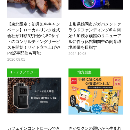
【東北限定：初月無料キャン
山形県鶴岡市がガバメントク
ペーン】ローカルリンク株式
ラウドファンディング®を開
会社が月額5万円からECサイ
始！加茂水族館のリニューア
トのコンサルティングサービ
ルに伴う休館期間中の飼育環
スを開始！サイト立ち上げや
境整備を目指す
PR記事配信も可能
2024.10.08
2020.08.01
IT・テクノロジー
地方創生
カフェインコントロールでき
さかなクンの願いから生まれ