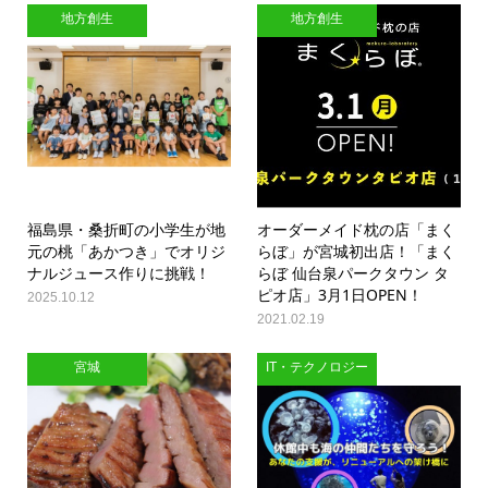
地方創生
地方創生
福島県・桑折町の小学生が地
オーダーメイド枕の店「まく
元の桃「あかつき」でオリジ
らぼ」が宮城初出店！「まく
ナルジュース作りに挑戦！
らぼ 仙台泉パークタウン タ
ピオ店」3月1日OPEN！
2025.10.12
2021.02.19
宮城
IT・テクノロジー