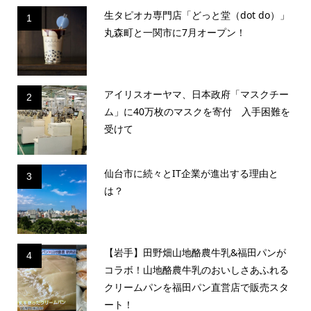
生タピオカ専門店「どっと堂（dot do）」
1
丸森町と一関市に7月オープン！
アイリスオーヤマ、日本政府「マスクチー
2
ム」に40万枚のマスクを寄付 入手困難を
受けて
仙台市に続々とIT企業が進出する理由と
3
は？
【岩手】田野畑山地酪農牛乳&福田パンが
4
コラボ！山地酪農牛乳のおいしさあふれる
クリームパンを福田パン直営店で販売スタ
ート！