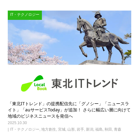
IT・テクノロジー
「東北ITトレンド」の提携配信先に「グノシー」「ニュースラ
イト」「auサービスToday」が追加！ さらに幅広い層に向けて
地域のビジネスニュースを発信へ
2025.10.30
IT・テクノロジー
,
地方創生
,
宮城
,
山形
,
岩手
,
新潟
,
福島
,
秋田
,
青森