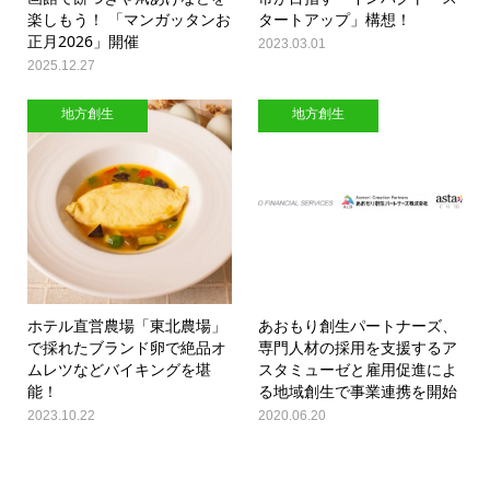
楽しもう！ 「マンガッタンお
タートアップ」構想！
正月2026」開催
2023.03.01
2025.12.27
地方創生
地方創生
ホテル直営農場「東北農場」
あおもり創生パートナーズ、
で採れたブランド卵で絶品オ
専門人材の採用を支援するア
ムレツなどバイキングを堪
スタミューゼと雇用促進によ
能！
る地域創生で事業連携を開始
2023.10.22
2020.06.20