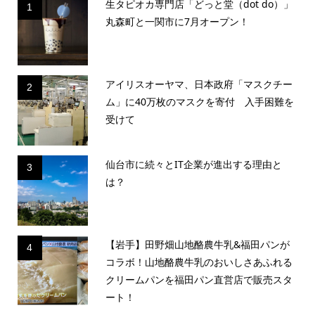
生タピオカ専門店「どっと堂（dot do）」
1
丸森町と一関市に7月オープン！
アイリスオーヤマ、日本政府「マスクチー
2
ム」に40万枚のマスクを寄付 入手困難を
受けて
仙台市に続々とIT企業が進出する理由と
3
は？
【岩手】田野畑山地酪農牛乳&福田パンが
4
コラボ！山地酪農牛乳のおいしさあふれる
クリームパンを福田パン直営店で販売スタ
ート！