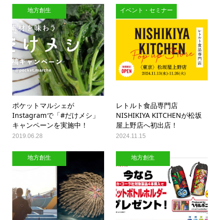
地方創生
イベント・セミナー
ポケットマルシェが
レトルト食品専門店
Instagramで「#だけメシ」
NISHIKIYA KITCHENが松坂
キャンペーンを実施中！
屋上野店へ初出店！
2019.06.28
2024.11.15
地方創生
地方創生