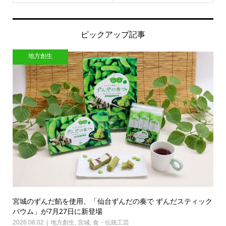
ピックアップ記事
地方創生
宮城のずんだ餡を使用、「仙台ずんだの奏で ずんだスティック
バウム」が7月27日に新登場
2026.08.02
地方創生
,
宮城
,
食・伝統工芸