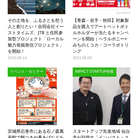
その土地を、ふるさとを想う
【青森・岩手・秋田】対象製
人と創りたい！合同会社イー
品を購入でアートペットボト
ストタイムズ、JTB と住民参
ルホルダーが当たるキャンペ
加型プロジェクト「ローカル
ーンを開始｜ヘラルボニー×
魅力発掘発信プロジェクト」
みちのくコカ・コーラボトリ
を開始！
ング
2020.08.14
2021.06.04
イベント・セミナー
IMPACT STARTUP特集
宮城県石巻市にある石ノ森萬
スタートアップ先進地域 仙台
画館で餅つきや凧あげなどを
市が目指す「インパクト・ス