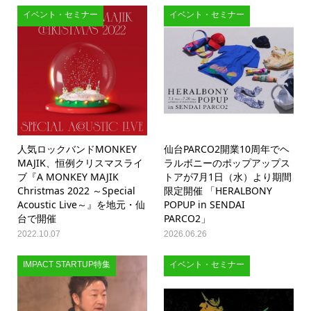
イベント・セミナー
イベント・セミナー
人気ロックバンドMONKEY
仙台PARCO2開業10周年でヘ
MAJIK、恒例クリスマスライ
ラルボニーのポップアップス
ブ『A MONKEY MAJIK
トアが7月1日（水）より期間
Christmas 2022 ～Special
限定開催 「HERALBONY
Acoustic Live～』を地元・仙
POPUP in SENDAI
台で開催
PARCO2」
2022.10.07
2026.06.26
IMPACT STARTUP特集
イベント・セミナー