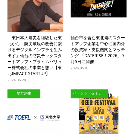
「東日本大震災を経験した東
仙台市を含む東北発のスター
北から、防災環境の改善に繋
トアップ企業を中心に国内外
げるデジタルインフラを生み
の投資家・支援機関とマッチ
出す」仙台の防災テックスタ
ング 「DATERISE！2026」9
ートアップ・プライムバリュ
月5日に開催
ー株式会社の事業と想い【東
2026.05.01
北IMPACT STARTUP】
2024.06.20
地方創生
イベント・セミナー