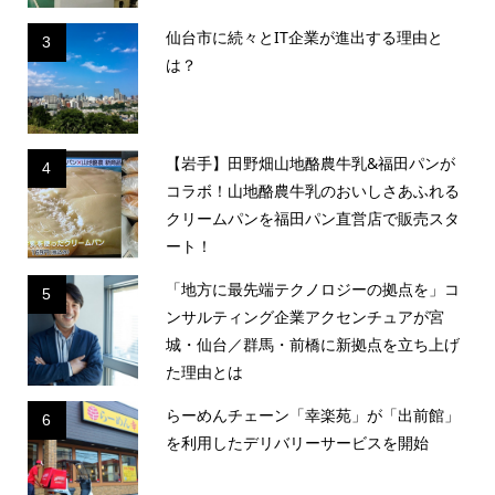
仙台市に続々とIT企業が進出する理由と
3
は？
【岩手】田野畑山地酪農牛乳&福田パンが
4
コラボ！山地酪農牛乳のおいしさあふれる
クリームパンを福田パン直営店で販売スタ
ート！
「地方に最先端テクノロジーの拠点を」コ
5
ンサルティング企業アクセンチュアが宮
城・仙台／群馬・前橋に新拠点を立ち上げ
た理由とは
らーめんチェーン「幸楽苑」が「出前館」
6
を利用したデリバリーサービスを開始