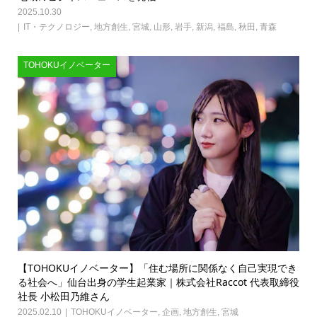
2025.10.30
IT・テクノロジー
,
地方創生
,
宮城
,
山形
,
岩手
,
新潟
,
福島
,
秋田
,
青森
TOHOKUイノベーター
【TOHOKUイノベーター】「住む場所に関係なく自己実現でき
る社会へ」仙台出身の学生起業家｜株式会社Raccot 代表取締役
社長 小松田乃維さん
2025.02.10
TOHOKUイノベーター
,
企画
,
地方創生
,
宮城