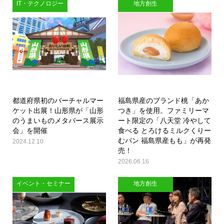
IT・テクノロジー
地方創生
都道府県初のバーチャルマー
福島県産のブランド桃「あか
ケット出展！山形県が「山形
つき」を使用。ファミリーマ
のうまいものメタバース展示
ート限定の「八天堂 冷やして
会」を開催
食べる とろけるミルクくりー
むパン 福島県産もも」が再発
2024.12.10
売！
2026.06.16
イベント・セミナー
地方創生