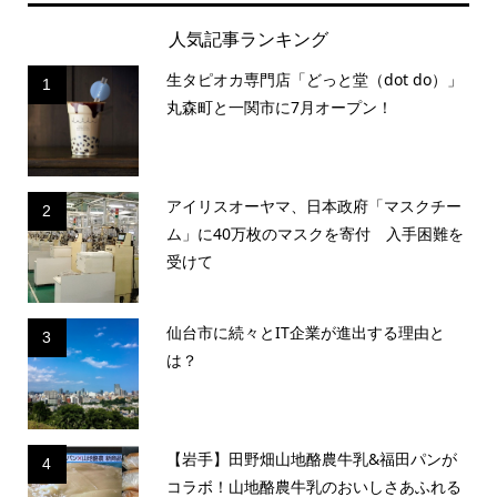
人気記事ランキング
生タピオカ専門店「どっと堂（dot do）」
1
丸森町と一関市に7月オープン！
アイリスオーヤマ、日本政府「マスクチー
2
ム」に40万枚のマスクを寄付 入手困難を
受けて
仙台市に続々とIT企業が進出する理由と
3
は？
【岩手】田野畑山地酪農牛乳&福田パンが
4
コラボ！山地酪農牛乳のおいしさあふれる