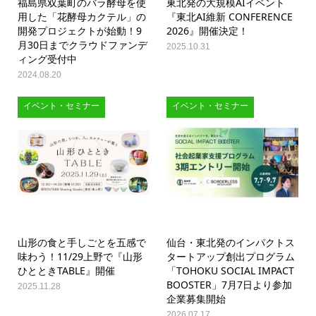
福島県双葉町のバラ酵母を使
東北発の大規模AIイベント
用した「花酵母カクテル」の
『東北AI維新 CONFERENCE
開発プロジェクトが始動！9
2026』開催決定！
月30日までクラウドファンデ
2025.10.31
ィング受付中
2024.08.20
イベント・セミナー
イベント・セミナー
山形の食と手しごとを五感で
仙台・東北発のインパクトス
味わう！11/29上野で『山形
タートアップ創出プログラム
ひとときTABLE』開催
「TOHOKU SOCIAL IMPACT
BOOSTER」7月7日より参加
2025.11.28
企業募集開始
2026.07.17