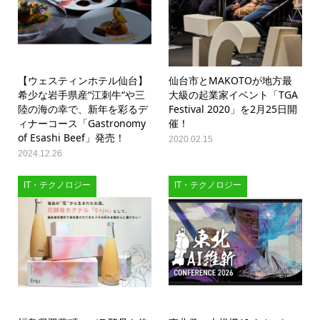
【ウェスティンホテル仙台】
仙台市とMAKOTOが地方最
希少な岩手県産“江刺牛“や三
大級の起業家イベント「TGA
陸の海の幸で、新年を彩るデ
Festival 2020」を2月25日開
ィナーコース「Gastronomy
催！
of Esashi Beef」発売！
2020.02.15
2024.12.26
IT・テクノロジー
IT・テクノロジー