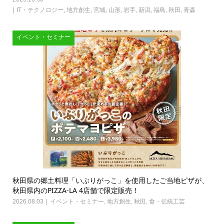
IT・テクノロジー
,
地方創生
,
宮城
,
山形
,
岩手
,
新潟
,
福島
,
秋田
,
青森
イベント・セミナー
秋田県の郷土料理「いぶりがっこ」を使用したご当地ピザが、
秋田県内のPIZZA-LA 4店舗で限定販売！
2026.08.03
イベント・セミナー
,
地方創生
,
秋田
,
食・伝統工芸