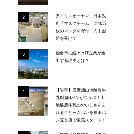
アイリスオーヤマ、日本政
2
府「マスクチーム」に40万
枚のマスクを寄付 入手困
難を受けて
仙台市に続々とIT企業が進
3
出する理由とは？
【岩手】田野畑山地酪農牛
4
乳&福田パンがコラボ！山
地酪農牛乳のおいしさあふ
れるクリームパンを福田パ
ン直営店で販売スタート！