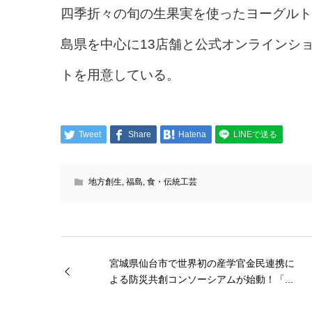
四季折々の旬の生果実を使ったヨーグルト
島県を中心に13店舗と公式オンラインシ
トを用意している。
Tweet
Share
Hatena
LINEで送る
地方創生
,
福島
,
食・伝統工芸
宮城県仙台市で世界初の産学官金民連携に
よる防災共創コンソーシアムが始動！「...