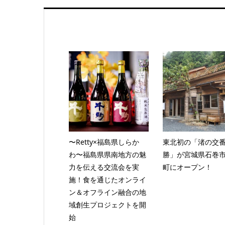
〜Retty×福島県しらか
東北初の「渚の交番
わ〜福島県県南地方の魅
勝」が宮城県石巻
力を伝える交流会を実
町にオープン！
施！食を通じたオンライ
ン＆オフライン融合の地
域創生プロジェクトを開
始