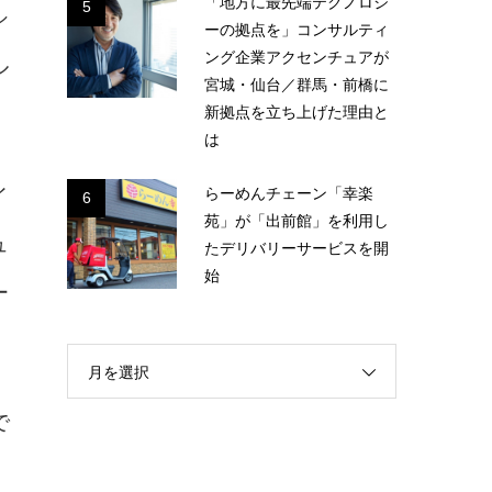
「地方に最先端テクノロジ
5
シ
ーの拠点を」コンサルティ
ング企業アクセンチュアが
ル
宮城・仙台／群馬・前橋に
新拠点を立ち上げた理由と
は
らーめんチェーン「幸楽
イ
6
苑」が「出前館」を利用し
ュ
たデリバリーサービスを開
始
ー
月を選択
で