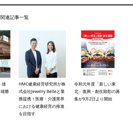
関連記事一覧
 雄
HMC健康経営研究所が株
令和元年度「新しい東
市雄勝
式会社Jewelry Belleと業
北」復興・創生顕彰の募
務提携！医療・介護業界
集が9月2日より開始
における健康経営の推進
を目指す