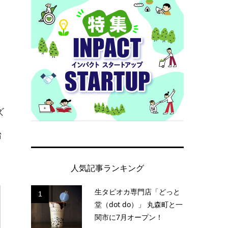
ズ
始
人気記事ランキング
生タピオカ専門店「どっと
1
堂（dot do）」 丸森町と一
関市に7月オープン！