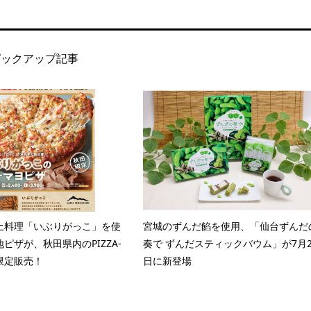
ピックアップ記事
土料理「いぶりがっこ」を使
宮城のずんだ餡を使用、「仙台ずんだ
ピザが、秋田県内のPIZZA-
奏で ずんだスティックバウム」が7月2
で限定販売！
日に新登場