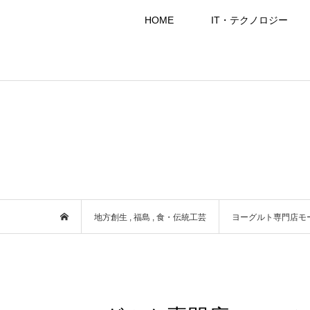
HOME
IT・テクノロジー
地方創生
,
福島
,
食・伝統工芸
ヨーグルト専門店モ