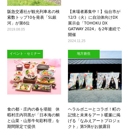
阪急交通社が観光列車名の検
【来場者募集中！】仙台市が
索数トップ10を発表「SL銀
12/3（火）に自治体向けDX
河」が第6位
展示会「TOHOKU DX
GATWAY 2024」を2年連続で
2019.08.05
開催
2024.11.25
イベント・セミナー
地方創生
食の都・庄内の春を堪能 休
ヘラルボニーとコラボ！町の
暇村庄内羽黒が「日本海の鯛
記憶と未来をアート暖簾に掲
と山菜・山形牛旬彩料理」を
げる「なみえアートプロジェ
期間限定で提供
クト」第5弾がお披露目