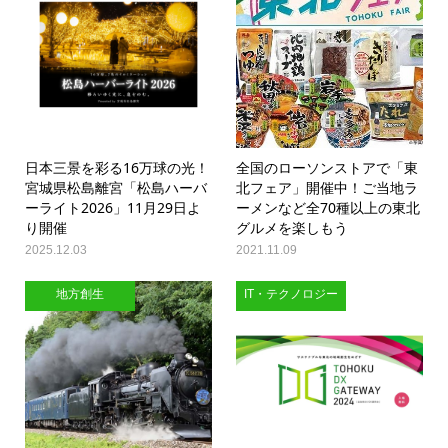
日本三景を彩る16万球の光！
全国のローソンストアで「東
宮城県松島離宮「松島ハーバ
北フェア」開催中！ご当地ラ
ーライト2026」11月29日よ
ーメンなど全70種以上の東北
り開催
グルメを楽しもう
2025.12.03
2021.11.09
地方創生
IT・テクノロジー