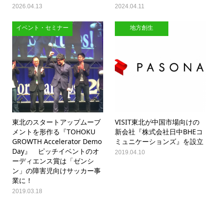
2026.04.13
2024.04.11
イベント・セミナー
地方創生
東北のスタートアップムーブ
VISIT東北が中国市場向けの
メントを形作る『TOHOKU
新会社『株式会社日中BHEコ
GROWTH Accelerator Demo
ミュニケーションズ』を設立
Day』 ピッチイベントのオ
2019.04.10
ーディエンス賞は「ゼンシ
ン」の障害児向けサッカー事
業に！
2019.03.18