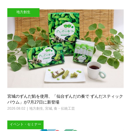
地方創生
宮城のずんだ餡を使用、「仙台ずんだの奏で ずんだスティック
バウム」が7月27日に新登場
2026.08.02
地方創生
,
宮城
,
食・伝統工芸
イベント・セミナー