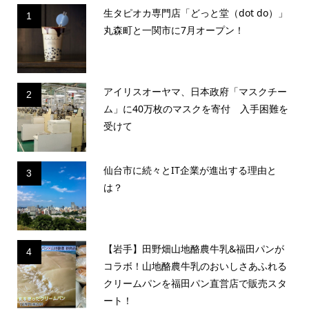
生タピオカ専門店「どっと堂（dot do）」
1
丸森町と一関市に7月オープン！
アイリスオーヤマ、日本政府「マスクチー
2
ム」に40万枚のマスクを寄付 入手困難を
受けて
仙台市に続々とIT企業が進出する理由と
3
は？
【岩手】田野畑山地酪農牛乳&福田パンが
4
コラボ！山地酪農牛乳のおいしさあふれる
クリームパンを福田パン直営店で販売スタ
ート！