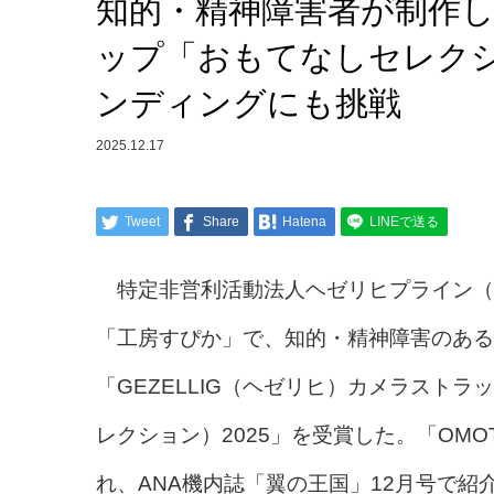
知的・精神障害者が制作し
ップ「おもてなしセレクシ
ンディングにも挑戦
2025.12.17
Tweet
Share
Hatena
LINEで送る
特定非営利活動法人ヘゼリヒプライン（
「工房すぴか」で、知的・精神障害のある
「GEZELLIG（ヘゼリヒ）カメラストラップ」
レクション）2025」を受賞した。「OMOTEN
れ、ANA機内誌「翼の王国」12月号で紹