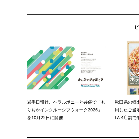
岩手日報社、ヘラルボニーと共催で「も
秋田県の郷
りおかインクルーシブウォーク2026」
用したご当地
を10月25日に開催
LA 4店舗