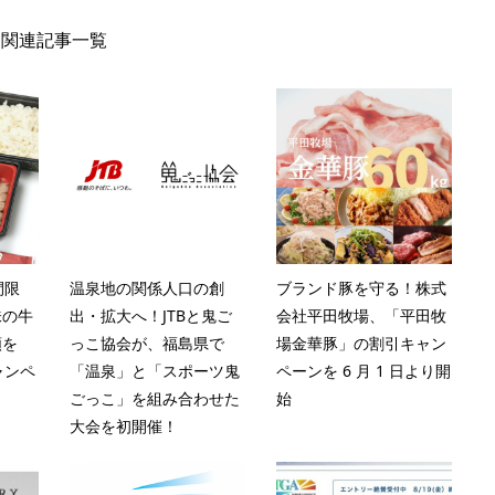
関連記事一覧
間限
温泉地の関係人口の創
ブランド豚を守る！株式
味の牛
出・拡大へ！JTBと鬼ご
会社平田牧場、「平田牧
類を
っこ協会が、福島県で
場金華豚」の割引キャン
ャンペ
「温泉」と「スポーツ鬼
ペーンを 6 月 1 日より開
ごっこ」を組み合わせた
始
大会を初開催！