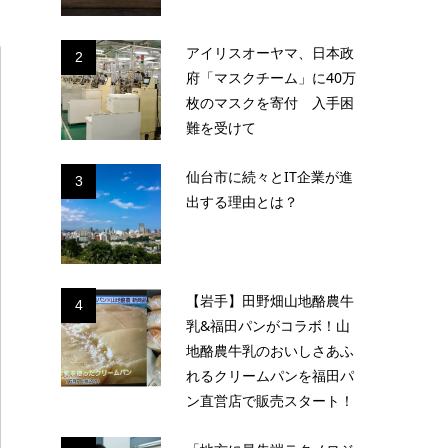
アイリスオーヤマ、日本政
2
府「マスクチーム」に40万
枚のマスクを寄付 入手困
難を受けて
仙台市に続々とIT企業が進
3
出する理由とは？
【岩手】田野畑山地酪農牛
4
乳&福田パンがコラボ！山
地酪農牛乳のおいしさあふ
れるクリームパンを福田パ
ン直営店で販売スタート！