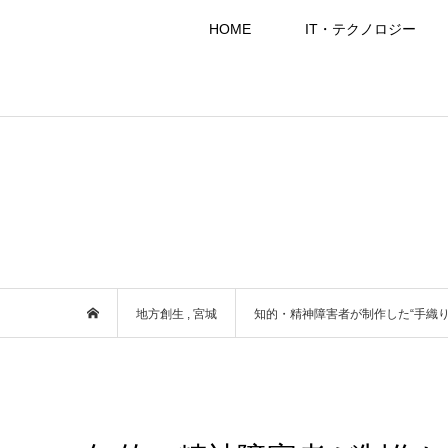
HOME
IT・テクノロジー
地方創生
,
宮城
知的・精神障害者が制作した“手織り