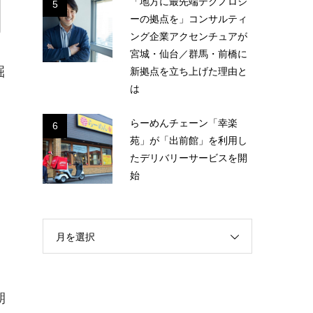
「地方に最先端テクノロジ
5
ーの拠点を」コンサルティ
ング企業アクセンチュアが
宮城・仙台／群馬・前橋に
新拠点を立ち上げた理由と
掘
は
らーめんチェーン「幸楽
6
苑」が「出前館」を利用し
たデリバリーサービスを開
始
月を選択
に
期