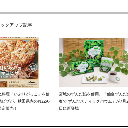
ピックアップ記事
土料理「いぶりがっこ」を使
宮城のずんだ餡を使用、「仙台ずんだ
ピザが、秋田県内のPIZZA-
奏で ずんだスティックバウム」が7月2
で限定販売！
日に新登場