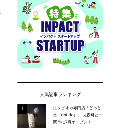
ァ
人気記事ランキング
生タピオカ専門店「どっと
1
堂（dot do）」 丸森町と一
関市に7月オープン！