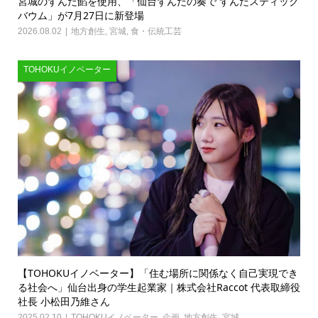
宮城のずんだ餡を使用、「仙台ずんだの奏で ずんだスティック
バウム」が7月27日に新登場
2026.08.02
地方創生
,
宮城
,
食・伝統工芸
TOHOKUイノベーター
【TOHOKUイノベーター】「住む場所に関係なく自己実現でき
る社会へ」仙台出身の学生起業家｜株式会社Raccot 代表取締役
社長 小松田乃維さん
2025.02.10
TOHOKUイノベーター
,
企画
,
地方創生
,
宮城