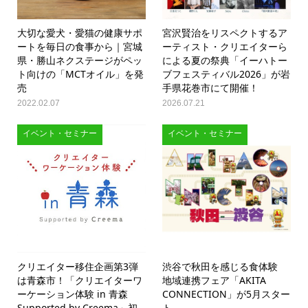
大切な愛犬・愛猫の健康サポ
宮沢賢治をリスペクトするア
ートを毎日の食事から｜宮城
ーティスト・クリエイターら
県・勝山ネクステージがペッ
による夏の祭典「イーハトー
ト向けの「MCTオイル」を発
ブフェスティバル2026」が岩
売
手県花巻市にて開催！
2022.02.07
2026.07.21
イベント・セミナー
イベント・セミナー
クリエイター移住企画第3弾
渋谷で秋田を感じる食体験
は青森市！「クリエイターワ
地域連携フェア「AKITA
ーケーション体験 in 青森
CONNECTION」が5月スター
Supported by Creema」初
ト