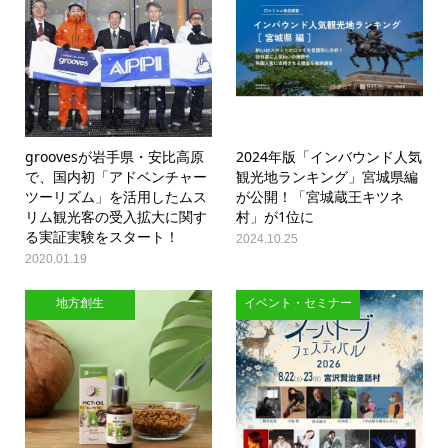
groovesが岩手県・安比高原
2024年版「インバウンド人気
で、国内初「アドベンチャー
観光地ランキング」宮城県編
ツーリズム」を活用したムス
が公開！「宮城蔵王キツネ
リム観光客の受入拡大に関す
村」が1位に
る実証実験をスタート！
2024.10.25
2020.01.19
地方創生
イベント・セミナー