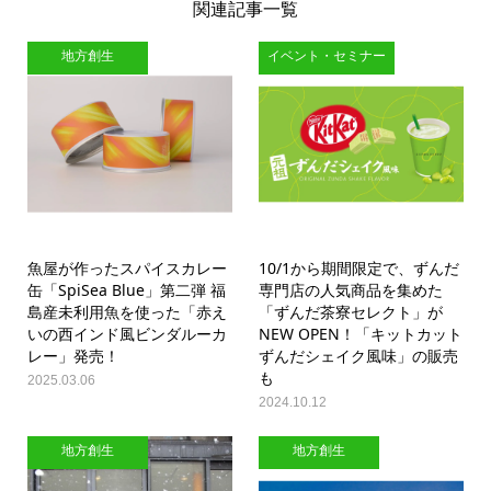
関連記事一覧
地方創生
イベント・セミナー
魚屋が作ったスパイスカレー
10/1から期間限定で、ずんだ
缶「SpiSea Blue」第二弾 福
専門店の人気商品を集めた
島産未利用魚を使った「赤え
「ずんだ茶寮セレクト」が
いの西インド風ビンダルーカ
NEW OPEN！「キットカット
レー」発売！
ずんだシェイク風味」の販売
も
2025.03.06
2024.10.12
地方創生
地方創生