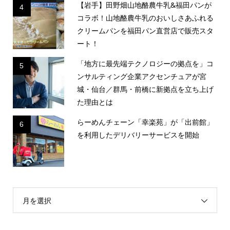
【岩手】田野畑山地酪農牛乳&福田パンが
4
コラボ！山地酪農牛乳のおいしさあふれる
クリームパンを福田パン直営店で販売スタ
ート！
「地方に最先端テクノロジーの拠点を」コ
5
ンサルティング企業アクセンチュアが宮
城・仙台／群馬・前橋に新拠点を立ち上げ
た理由とは
らーめんチェーン「幸楽苑」が「出前館」
6
を利用したデリバリーサービスを開始
月を選択