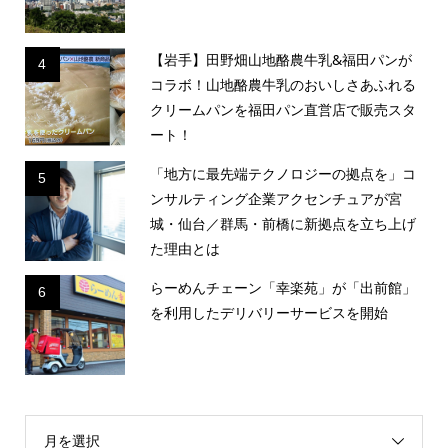
【岩手】田野畑山地酪農牛乳&福田パンが
4
コラボ！山地酪農牛乳のおいしさあふれる
クリームパンを福田パン直営店で販売スタ
ート！
「地方に最先端テクノロジーの拠点を」コ
5
ンサルティング企業アクセンチュアが宮
城・仙台／群馬・前橋に新拠点を立ち上げ
た理由とは
らーめんチェーン「幸楽苑」が「出前館」
6
を利用したデリバリーサービスを開始
月を選択