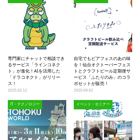
専門家にチャットで相談でき
自宅でもビアフェスのあの味
るサービス「ラインコネク
を！仙台オクトーバーフェス
ト」が進化！AIを活用した
トとクラフトビール定期便サ
「ドラコネクト」がリリー
ービス「ふたりのみ」のコラ
ス！
ボセットが販売！
2025.02.12
2020.09.02
IT・テクノロジー
イベント・セミナー