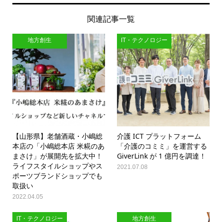
関連記事一覧
地方創生
IT・テクノロジー
【山形県】老舗酒蔵・小嶋総
介護 ICT プラットフォーム
本店の「小嶋総本店 米糀のあ
「介護のコミミ」を運営する
まさけ」が展開先を拡大中！
GiverLink が 1 億円を調達！
ライフスタイルショップやス
2021.07.08
ポーツブランドショップでも
取扱い
2022.04.05
IT・テクノロジー
地方創生