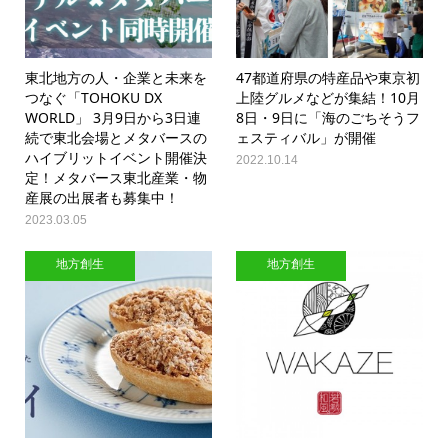
東北地方の人・企業と未来を
47都道府県の特産品や東京初
つなぐ「TOHOKU DX
上陸グルメなどが集結！10月
WORLD」 3月9日から3日連
8日・9日に「海のごちそうフ
続で東北会場とメタバースの
ェスティバル」が開催
ハイブリットイベント開催決
2022.10.14
定！メタバース東北産業・物
産展の出展者も募集中！
2023.03.05
地方創生
地方創生