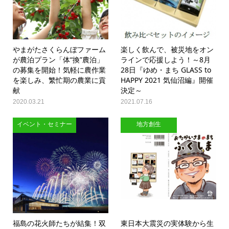
やまがたさくらんぼファーム
楽しく飲んで、被災地をオン
が農泊プラン「体“換”農泊」
ラインで応援しよう！～8月
の募集を開始！気軽に農作業
28日『ゆめ・まち GLASS to
を楽しみ、繁忙期の農業に貢
HAPPY 2021 気仙沼編』開催
献
決定～
2020.03.21
2021.07.16
イベント・セミナー
地方創生
福島の花火師たちが結集！双
東日本大震災の実体験から生