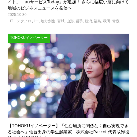
イト」「auサービスToday」が追加！ さらに幅広い層に向けて
地域のビジネスニュースを発信へ
2025.10.30
IT・テクノロジー
,
地方創生
,
宮城
,
山形
,
岩手
,
新潟
,
福島
,
秋田
,
青森
TOHOKUイノベーター
【TOHOKUイノベーター】「住む場所に関係なく自己実現でき
る社会へ」仙台出身の学生起業家｜株式会社Raccot 代表取締役