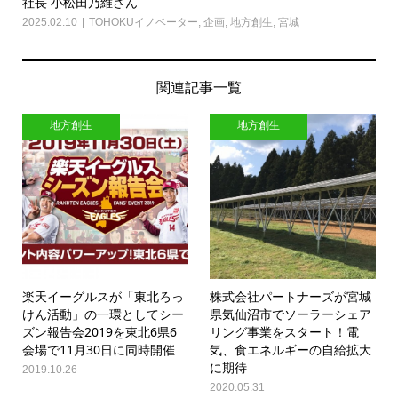
社長 小松田乃維さん
2025.02.10
TOHOKUイノベーター
,
企画
,
地方創生
,
宮城
関連記事一覧
地方創生
地方創生
楽天イーグルスが「東北ろっ
株式会社パートナーズが宮城
けん活動」の一環としてシー
県気仙沼市でソーラーシェア
ズン報告会2019を東北6県6
リング事業をスタート！電
会場で11月30日に同時開催
気、食エネルギーの自給拡大
に期待
2019.10.26
2020.05.31