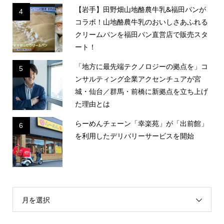
【岩手】田野畑山地酪農牛乳&福田パンが
4
コラボ！山地酪農牛乳のおいしさあふれる
クリームパンを福田パン直営店で販売スタ
ート！
「地方に最先端テクノロジーの拠点を」コ
5
ンサルティング企業アクセンチュアが宮
城・仙台／群馬・前橋に新拠点を立ち上げ
た理由とは
らーめんチェーン「幸楽苑」が「出前館」
6
を利用したデリバリーサービスを開始
月を選択