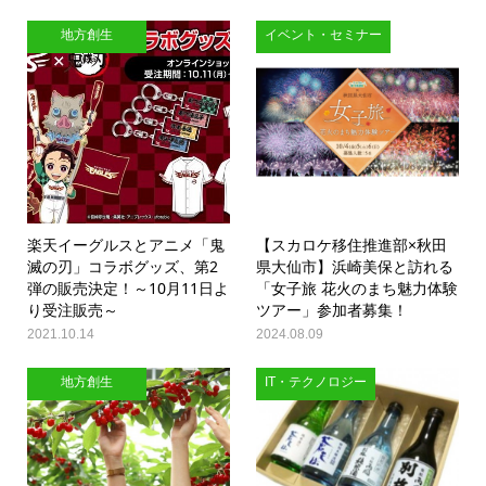
地方創生
イベント・セミナー
楽天イーグルスとアニメ「鬼
【スカロケ移住推進部×秋田
滅の刃」コラボグッズ、第2
県大仙市】浜崎美保と訪れる
弾の販売決定！～10月11日よ
「女子旅 花火のまち魅力体験
り受注販売～
ツアー」参加者募集！
2021.10.14
2024.08.09
地方創生
IT・テクノロジー