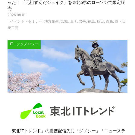
った！ 「元祖ずんだシェイク」を東北6県のローソンで限定販
売
2026.08.01
イベント・セミナー
,
地方創生
,
宮城
,
山形
,
岩手
,
福島
,
秋田
,
青森
,
食・伝
統工芸
IT・テクノロジー
「東北ITトレンド」の提携配信先に「グノシー」「ニュースラ