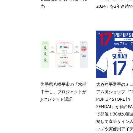
売
2024」を2年連続
岩手県八幡平市の「水稲
大谷翔平選手のミ
中干し」プロジェクトが
アム風ショップ『”1
J-クレジット認証
POP UP STORE in
SENDAI』が仙台PA
で開催！30歳の誕
祝して直筆サイン
ッズや実使用アイ