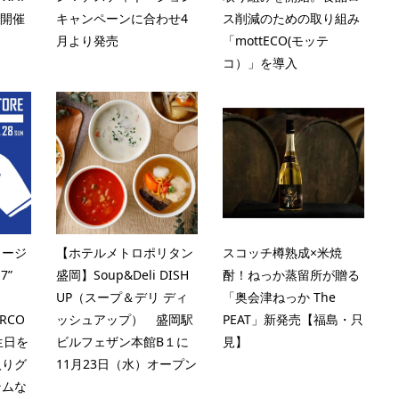
で開催
キャンペーンに合わせ4
ス削減のための取り組み
月より発売
「mottECO(モッテ
コ）」を導入
ュージ
【ホテルメトロポリタン
スコッチ樽熟成×米焼
7”
盛岡】Soup&Deli DISH
酎！ねっか蒸留所が贈る
UP（スープ＆デリ ディ
「奥会津ねっか The
RCO
ッシュアップ） 盛岡駅
PEAT」新発売【福島・只
生日を
ビルフェザン本館B１に
見】
入りグ
11月23日（水）オープン
テムな