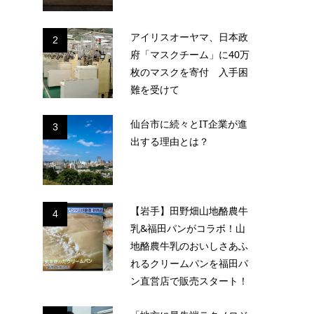
アイリスオーヤマ、日本政
2
府「マスクチーム」に40万
枚のマスクを寄付 入手困
難を受けて
仙台市に続々とIT企業が進
3
出する理由とは？
【岩手】田野畑山地酪農牛
4
乳&福田パンがコラボ！山
地酪農牛乳のおいしさあふ
れるクリームパンを福田パ
ン直営店で販売スタート！