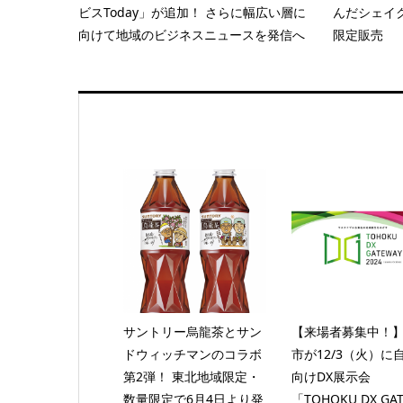
ビスToday」が追加！ さらに幅広い層に
んだシェイ
向けて地域のビジネスニュースを発信へ
限定販売
サントリー烏龍茶とサン
【来場者募集中！
ドウィッチマンのコラボ
市が12/3（火）に
第2弾！ 東北地域限定・
向けDX展示会
数量限定で6月4日より発
「TOHOKU DX GA