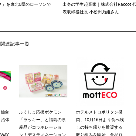
ク」を東北6県のローソンで
出身の学生起業家｜株式会社Raccot 
表取締役社長 小松田乃維さん
関連記事一覧
】仙台
ふくしま応援ポケモン
ホテルメトロポリタン盛
自治体
「ラッキー」と福島の県
岡、10月16日より食べ残
産品がコラボレーショ
しの持ち帰りを推奨する
TWAY
ン！デスティネーション
取り組みを開始。食品ロ