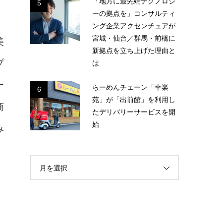
「地方に最先端テクノロジ
5
ーの拠点を」コンサルティ
ング企業アクセンチュアが
宮城・仙台／群馬・前橋に
美
新拠点を立ち上げた理由と
は
プ
ー
らーめんチェーン「幸楽
6
苑」が「出前館」を利用し
商
たデリバリーサービスを開
始
み
月を選択