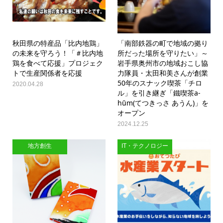
秋田県の特産品「比内地鶏」
「南部鉄器の町で地域の拠り
の未来を守ろう！「＃比内地
所だった場所を守りたい」～
鶏を食べて応援」プロジェク
岩手県奥州市の地域おこし協
トで生産関係者を応援
力隊員・太田和美さんが創業
50年のスナック喫茶「チロ
2020.04.28
ル」を引き継ぎ「鐵喫茶a-
hūm(てつきっさ あうん)」を
オープン
2024.12.25
地方創生
IT・テクノロジー