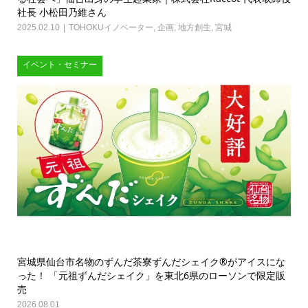
社長 小松田乃維さん
2025.02.10
TOHOKUイノベーター
,
企画
,
地方創生
,
宮城
イベント・セミナー
宮城県仙台市名物のずんだ茶寮ずんだシェイク®がアイスにな
った！ 「元祖ずんだシェイク」を東北6県のローソンで限定販
売
2026.08.01