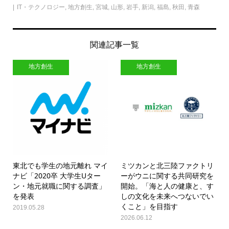
IT・テクノロジー
,
地方創生
,
宮城
,
山形
,
岩手
,
新潟
,
福島
,
秋田
,
青森
関連記事一覧
地方創生
地方創生
東北でも学生の地元離れ マイ
ミツカンと北三陸ファクトリ
ナビ「2020卒 大学生Uター
ーがウニに関する共同研究を
ン・地元就職に関する調査」
開始。「海と人の健康と、す
を発表
しの文化を未来へつないでい
くこと」を目指す
2019.05.28
2026.06.12