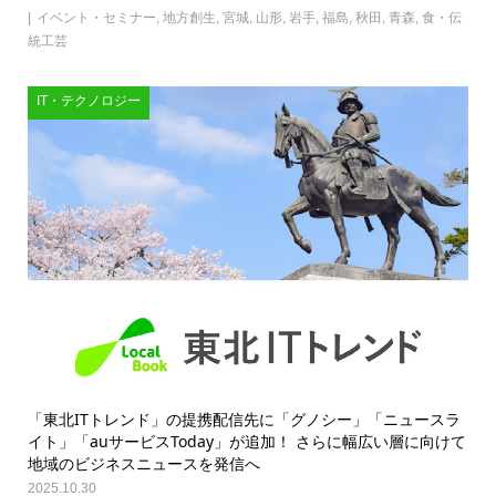
イベント・セミナー
,
地方創生
,
宮城
,
山形
,
岩手
,
福島
,
秋田
,
青森
,
食・伝
統工芸
IT・テクノロジー
「東北ITトレンド」の提携配信先に「グノシー」「ニュースラ
イト」「auサービスToday」が追加！ さらに幅広い層に向けて
地域のビジネスニュースを発信へ
2025.10.30