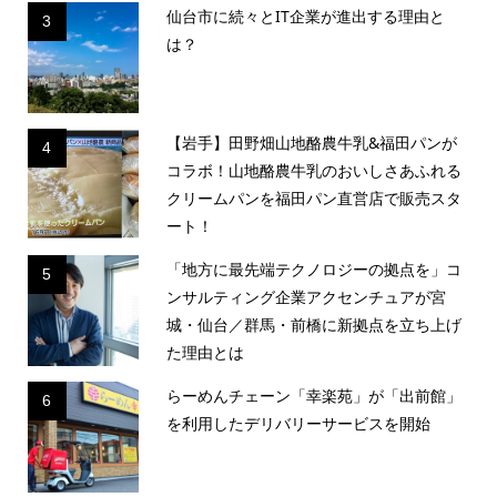
仙台市に続々とIT企業が進出する理由と
3
は？
【岩手】田野畑山地酪農牛乳&福田パンが
4
コラボ！山地酪農牛乳のおいしさあふれる
クリームパンを福田パン直営店で販売スタ
ート！
「地方に最先端テクノロジーの拠点を」コ
5
ンサルティング企業アクセンチュアが宮
城・仙台／群馬・前橋に新拠点を立ち上げ
た理由とは
らーめんチェーン「幸楽苑」が「出前館」
6
を利用したデリバリーサービスを開始