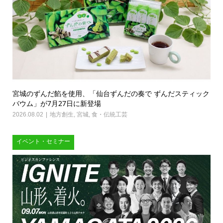
宮城のずんだ餡を使用、「仙台ずんだの奏で ずんだスティック
バウム」が7月27日に新登場
2026.08.02
地方創生
,
宮城
,
食・伝統工芸
イベント・セミナー