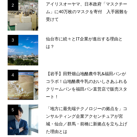
アイリスオーヤマ、日本政府「マスクチー
2
ム」に40万枚のマスクを寄付 入手困難を
受けて
仙台市に続々とIT企業が進出する理由と
3
は？
【岩手】田野畑山地酪農牛乳&福田パンが
4
コラボ！山地酪農牛乳のおいしさあふれる
クリームパンを福田パン直営店で販売スタ
ート！
「地方に最先端テクノロジーの拠点を」コ
5
ンサルティング企業アクセンチュアが宮
城・仙台／群馬・前橋に新拠点を立ち上げ
た理由とは