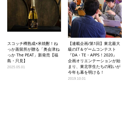
スコッチ樽熟成×米焼酎！ね
【連載企画/第1回】東北最大
っか蒸留所が贈る「奥会津ね
級のIT＆ゲームコンテスト
っか The PEAT」新発売【福
『DA・TE・APPS！2020』
島・只見】
企画オリエンテーションが始
まり、東北学生たちの戦いが
2025.05.01
今年も幕を明ける！
2019.10.01