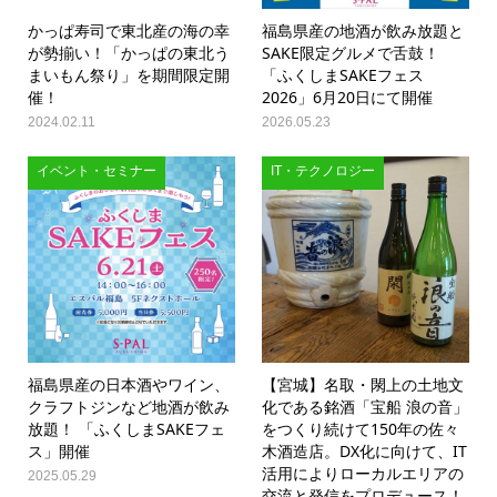
かっぱ寿司で東北産の海の幸
福島県産の地酒が飲み放題と
が勢揃い！「かっぱの東北う
SAKE限定グルメで舌鼓！
まいもん祭り」を期間限定開
「ふくしまSAKEフェス
催！
2026」6月20日にて開催
2024.02.11
2026.05.23
イベント・セミナー
IT・テクノロジー
福島県産の日本酒やワイン、
【宮城】名取・閖上の土地文
クラフトジンなど地酒が飲み
化である銘酒「宝船 浪の音」
放題！ 「ふくしまSAKEフェ
をつくり続けて150年の佐々
ス」開催
木酒造店。DX化に向けて、IT
活用によりローカルエリアの
2025.05.29
交流と発信をプロデュース！