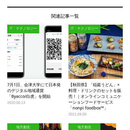
関連記事一覧
IT・テクノロジー
IT・テクノロジー
7月1日、会津大学にて日本発
【秋田県】「稲庭うどん」×
のデジタル地域通貨
料理・ドリンクのセットを販
「Byacco/白虎」を開始
売！｜オンラインコミュニケ
ーションフードサービス
2020.06.13
「nonpi foodbox™」
2021.09.09
地方創生
地方創生