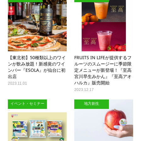
【東北初】50種類以上のワイ
FRUITS IN LIFEが提供するフ
ンが飲み放題！新感覚のワイ
ルーツのスムージーに季節限
ンバー『ESOLA』が仙台に初
定メニューが新登場！『至高
出店
宮川早生みかん』『至高アオ
ハルカ』販売開始
2023.11.01
2023.12.17
イベント・セミナー
地方創生