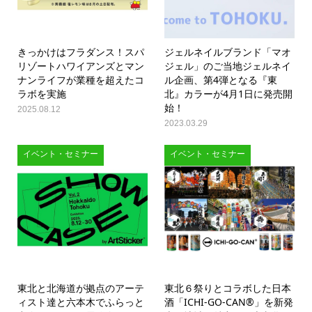
きっかけはフラダンス！スパ
ジェルネイルブランド「マオ
リゾートハワイアンズとマン
ジェル」のご当地ジェルネイ
ナンライフが業種を超えたコ
ル企画、第4弾となる『東
ラボを実施
北』カラーが4月1日に発売開
始！
2025.08.12
2023.03.29
イベント・セミナー
イベント・セミナー
東北と北海道が拠点のアーテ
東北６祭りとコラボした日本
ィスト達と六本木でふらっと
酒「ICHI-GO-CAN®」を新発