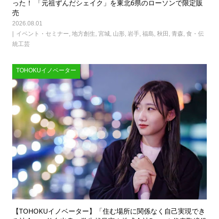
った！ 「元祖ずんだシェイク」を東北6県のローソンで限定販
売
2026.08.01
イベント・セミナー
,
地方創生
,
宮城
,
山形
,
岩手
,
福島
,
秋田
,
青森
,
食・伝
統工芸
TOHOKUイノベーター
【TOHOKUイノベーター】「住む場所に関係なく自己実現でき