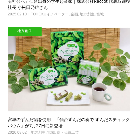
る社会へ」仙台出身の学生起業家｜株式会社Raccot 代表取締役
社長 小松田乃維さん
2025.02.10
TOHOKUイノベーター
,
企画
,
地方創生
,
宮城
地方創生
宮城のずんだ餡を使用、「仙台ずんだの奏で ずんだスティック
バウム」が7月27日に新登場
2026.08.02
地方創生
,
宮城
,
食・伝統工芸