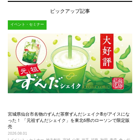
ピックアップ記事
イベント・セミナー
宮城県仙台市名物のずんだ茶寮ずんだシェイク®がアイスにな
った！ 「元祖ずんだシェイク」を東北6県のローソンで限定販
売
2026.08.01