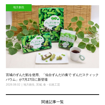
地方創生
宮城のずんだ餡を使用、「仙台ずんだの奏で ずんだスティック
バウム」が7月27日に新登場
2026.08.02
地方創生
,
宮城
,
食・伝統工芸
関連記事一覧