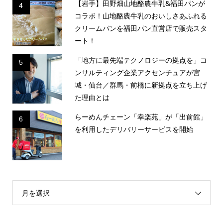
【岩手】田野畑山地酪農牛乳&福田パンが
4
コラボ！山地酪農牛乳のおいしさあふれる
クリームパンを福田パン直営店で販売スタ
ート！
「地方に最先端テクノロジーの拠点を」コ
5
ンサルティング企業アクセンチュアが宮
城・仙台／群馬・前橋に新拠点を立ち上げ
た理由とは
らーめんチェーン「幸楽苑」が「出前館」
6
を利用したデリバリーサービスを開始
月を選択