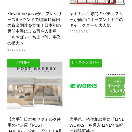
ElevationSpaceが、プレシリ
ヤギミルク専門のパティスリ
ーズBラウンドで総額11億円
ーが仙台にオープン！ヤギの
の資金調達を実施！日本初の
キャラクターが大人気
民間主導による再突入衛星
2023.10.26
「あおば」打ち上げ等、事業
の拡大へ
2025.09.30
地方創生
IT・テクノロジー
【岩手】日本初ヤギミルク使
岩手県、移住相談用に「LINE
用のパン屋「POST
WORKS」を導入 LINEで気軽
BAKERY」がオープン！｜4月
に相談可能に