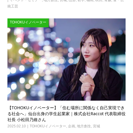
イベント・セミナー
,
地方創生
,
宮城
,
山形
,
岩手
,
福島
,
秋田
,
青森
,
食・伝
統工芸
TOHOKUイノベーター
【TOHOKUイノベーター】「住む場所に関係なく自己実現でき
る社会へ」仙台出身の学生起業家｜株式会社Raccot 代表取締役
社長 小松田乃維さん
2025.02.10
TOHOKUイノベーター
,
企画
,
地方創生
,
宮城