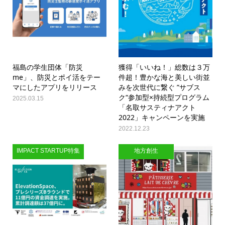
福島の学生団体「防災
獲得「いいね！」総数は３万
me」、防災とポイ活をテー
件超！豊かな海と美しい街並
マにしたアプリをリリース
みを次世代に繋ぐ ”サブス
ク“参加型×持続型プログラム
2025.03.15
「名取サスティナアクト
2022」キャンペーンを実施
2022.12.23
IMPACT STARTUP特集
地方創生