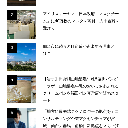
アイリスオーヤマ、日本政府「マスクチー
2
ム」に40万枚のマスクを寄付 入手困難を
受けて
仙台市に続々とIT企業が進出する理由と
3
は？
【岩手】田野畑山地酪農牛乳&福田パンが
4
コラボ！山地酪農牛乳のおいしさあふれる
クリームパンを福田パン直営店で販売スタ
ート！
「地方に最先端テクノロジーの拠点を」コ
5
ンサルティング企業アクセンチュアが宮
城・仙台／群馬・前橋に新拠点を立ち上げ