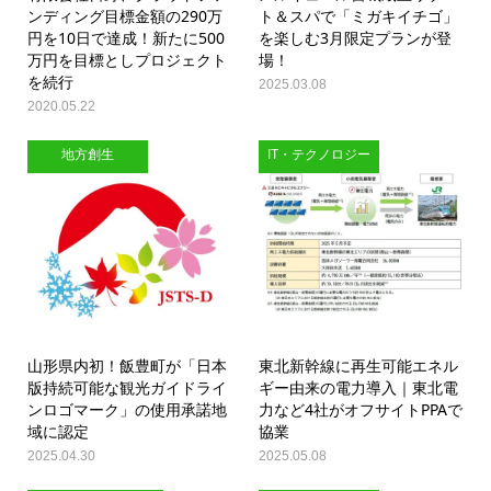
ンディング目標金額の290万
ト＆スパで「ミガキイチゴ」
円を10日で達成！新たに500
を楽しむ3月限定プランが登
万円を目標としプロジェクト
場！
を続行
2025.03.08
2020.05.22
地方創生
IT・テクノロジー
山形県内初！飯豊町が「日本
東北新幹線に再生可能エネル
版持続可能な観光ガイドライ
ギー由来の電力導入｜東北電
ンロゴマーク」の使用承諾地
力など4社がオフサイトPPAで
域に認定
協業
2025.04.30
2025.05.08