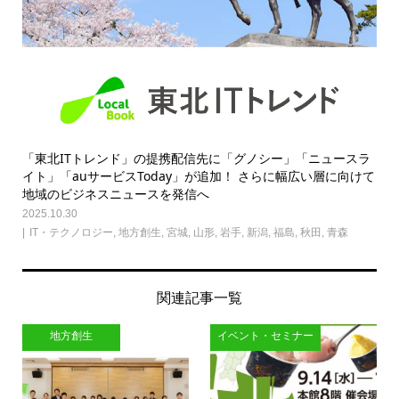
「東北ITトレンド」の提携配信先に「グノシー」「ニュースラ
イト」「auサービスToday」が追加！ さらに幅広い層に向けて
地域のビジネスニュースを発信へ
2025.10.30
IT・テクノロジー
,
地方創生
,
宮城
,
山形
,
岩手
,
新潟
,
福島
,
秋田
,
青森
関連記事一覧
地方創生
イベント・セミナー