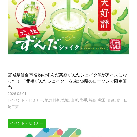
宮城県仙台市名物のずんだ茶寮ずんだシェイク®がアイスにな
った！ 「元祖ずんだシェイク」を東北6県のローソンで限定販
売
2026.08.01
イベント・セミナー
,
地方創生
,
宮城
,
山形
,
岩手
,
福島
,
秋田
,
青森
,
食・伝
統工芸
イベント・セミナー