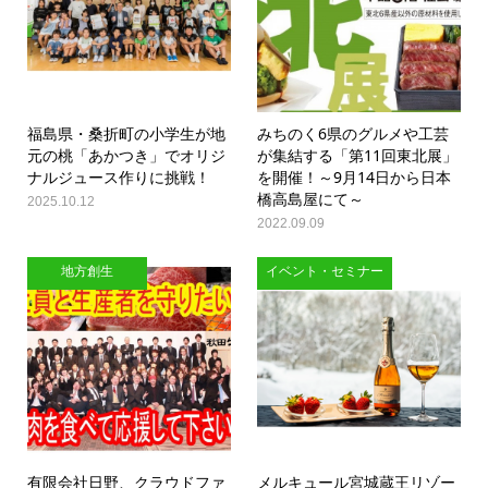
福島県・桑折町の小学生が地
みちのく6県のグルメや工芸
元の桃「あかつき」でオリジ
が集結する「第11回東北展」
ナルジュース作りに挑戦！
を開催！～9月14日から日本
橋高島屋にて～
2025.10.12
2022.09.09
地方創生
イベント・セミナー
有限会社日野、クラウドファ
メルキュール宮城蔵王リゾー