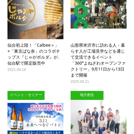
仙台初上陸！「Calbee＋」
山形県米沢市に訪れる人・暮
×「東京ばな奈」のコラボチ
らす人が工場見学などを通じ
ップス『じゃがボルダ』が、
て交流できるイベント
仙台駅で限定販売中
「360°よねざわオープンファ
クトリー」9月11日から13日
2021.08.18
まで開催
2025.08.21
イベント・セミナー
地方創生