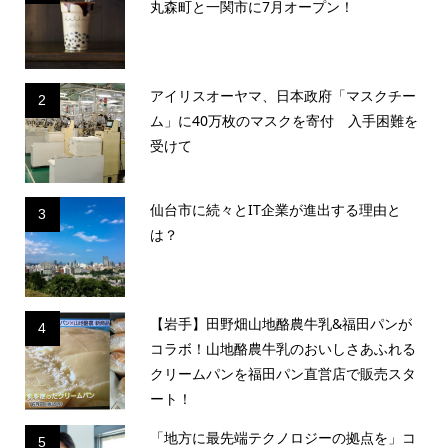
丸森町と一関市に7月オープン！
アイリスオーヤマ、日本政府「マスクチー
2
ム」に40万枚のマスクを寄付 入手困難を
受けて
仙台市に続々とIT企業が進出する理由と
3
は？
【岩手】田野畑山地酪農牛乳&福田パンが
4
コラボ！山地酪農牛乳のおいしさあふれる
クリームパンを福田パン直営店で販売スタ
ート！
「地方に最先端テクノロジーの拠点を」コ
5