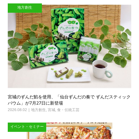
地方創生
宮城のずんだ餡を使用、「仙台ずんだの奏で ずんだスティック
バウム」が7月27日に新登場
2026.08.02
地方創生
,
宮城
,
食・伝統工芸
イベント・セミナー