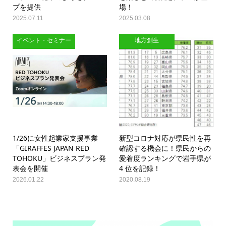
プを提供
場！
2025.07.11
2025.03.08
イベント・セミナー
地方創生
1/26に女性起業家支援事業
新型コロナ対応が県民性を再
「GIRAFFES JAPAN RED
確認する機会に！県民からの
TOHOKU」ビジネスプラン発
愛着度ランキングで岩手県が
表会を開催
4 位を記録！
2026.01.22
2020.08.19