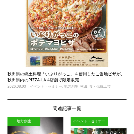
秋田県の郷土料理「いぶりがっこ」を使用したご当地ピザが、
秋田県内のPIZZA-LA 4店舗で限定販売！
2026.08.03
イベント・セミナー
,
地方創生
,
秋田
,
食・伝統工芸
関連記事一覧
地方創生
イベント・セミナー