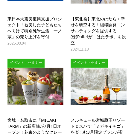
東日本大震災復興支援プロジ
【東北発】東北のはたらく幸
ェクト！被災した子どもたち
せを研究する！組織開発コン
へ向けて特別純米生酒「一ノ
サルティングを提供する
蔵」の売り上げを寄付
(株)Palletが「はたラボ」を設
立
2025.03.04
2024.11.18
イベント・セミナー
イベント・セミナー
宮城・名取市に「MIGAKI
メルキュール宮城蔵王リゾー
FARM」の新店舗が7月1日オ
ト＆スパで「ミガキイチゴ」
ープン！花束のようなクレー
を楽しむ3月限定プランが登