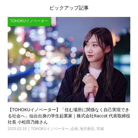
ピックアップ記事
TOHOKUイノベーター
【TOHOKUイノベーター】「住む場所に関係なく自己実現でき
る社会へ」仙台出身の学生起業家｜株式会社Raccot 代表取締役
社長 小松田乃維さん
2025.02.10
TOHOKUイノベーター
,
企画
,
地方創生
,
宮城