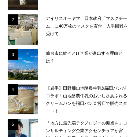
アイリスオーヤマ、日本政府「マスクチー
2
ム」に40万枚のマスクを寄付 入手困難を
受けて
仙台市に続々とIT企業が進出する理由と
3
は？
【岩手】田野畑山地酪農牛乳&福田パンが
4
コラボ！山地酪農牛乳のおいしさあふれる
クリームパンを福田パン直営店で販売スタ
ート！
「地方に最先端テクノロジーの拠点を」コ
5
ンサルティング企業アクセンチュアが宮