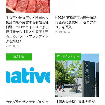
牛玄亭や豚玄亭など秋田の人
KDDIが東松島市の農作物栽
気焼肉店を経営する有限会社
培拠点に農業IoT「ゼロアグ
日野、コロナウイルスによる
リ」を導入
経営難から社員と生産者を守
2019.06.04
るためクラウドファンディン
グを始動！
2020.05.10
地方創生
IT・テクノロジー
カナダ発のサステナブルシュ
【国内大学初】東北大学が、