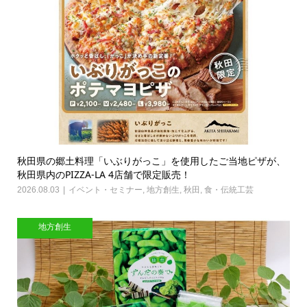
秋田県の郷土料理「いぶりがっこ」を使用したご当地ピザが、
秋田県内のPIZZA-LA 4店舗で限定販売！
2026.08.03
イベント・セミナー
,
地方創生
,
秋田
,
食・伝統工芸
地方創生