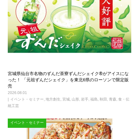
宮城県仙台市名物のずんだ茶寮ずんだシェイク®がアイスにな
った！ 「元祖ずんだシェイク」を東北6県のローソンで限定販
売
2026.08.01
イベント・セミナー
,
地方創生
,
宮城
,
山形
,
岩手
,
福島
,
秋田
,
青森
,
食・伝
統工芸
イベント・セミナー