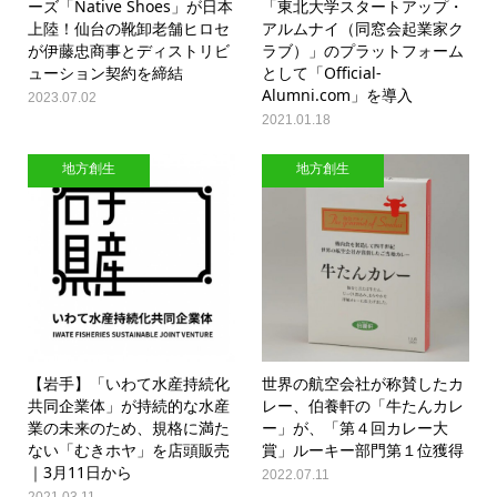
ーズ「Native Shoes」が日本
「東北大学スタートアップ・
上陸！仙台の靴卸老舗ヒロセ
アルムナイ（同窓会起業家ク
が伊藤忠商事とディストリビ
ラブ）」のプラットフォーム
ューション契約を締結
として「Official-
Alumni.com」を導入
2023.07.02
2021.01.18
地方創生
地方創生
【岩手】「いわて水産持続化
世界の航空会社が称賛したカ
共同企業体」が持続的な水産
レー、伯養軒の「牛たんカレ
業の未来のため、規格に満た
ー」が、「第４回カレー大
ない「むきホヤ」を店頭販売
賞」ルーキー部門第１位獲得
｜3月11日から
2022.07.11
2021.03.11