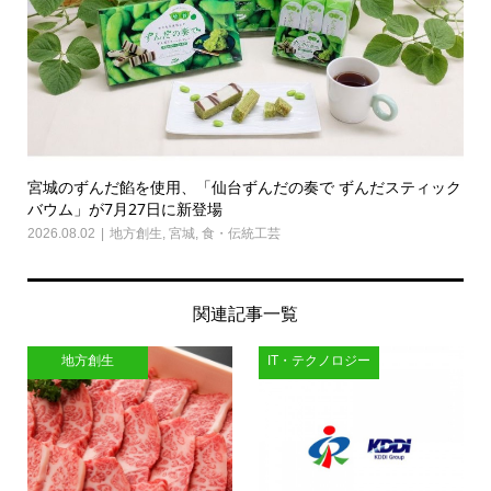
宮城のずんだ餡を使用、「仙台ずんだの奏で ずんだスティック
バウム」が7月27日に新登場
2026.08.02
地方創生
,
宮城
,
食・伝統工芸
関連記事一覧
地方創生
IT・テクノロジー