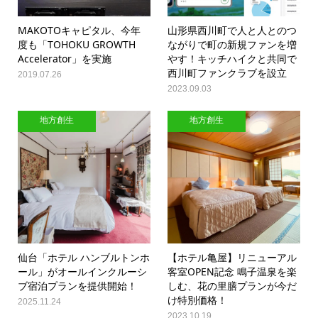
MAKOTOキャピタル、今年
山形県西川町で人と人とのつ
度も「TOHOKU GROWTH
ながりで町の新規ファンを増
Accelerator」を実施
やす！キッチハイクと共同で
西川町ファンクラブを設立
2019.07.26
2023.09.03
地方創生
地方創生
仙台「ホテル ハンブルトンホ
【ホテル亀屋】リニューアル
ール」がオールインクルーシ
客室OPEN記念 鳴子温泉を楽
ブ宿泊プランを提供開始！
しむ、花の里膳プランが今だ
け特別価格！
2025.11.24
2023.10.19