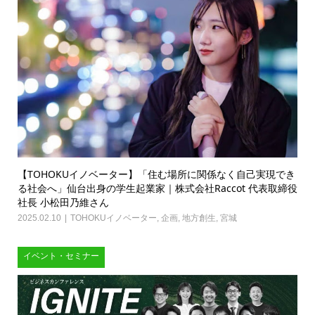
【TOHOKUイノベーター】「住む場所に関係なく自己実現でき
る社会へ」仙台出身の学生起業家｜株式会社Raccot 代表取締役
社長 小松田乃維さん
2025.02.10
TOHOKUイノベーター
,
企画
,
地方創生
,
宮城
イベント・セミナー