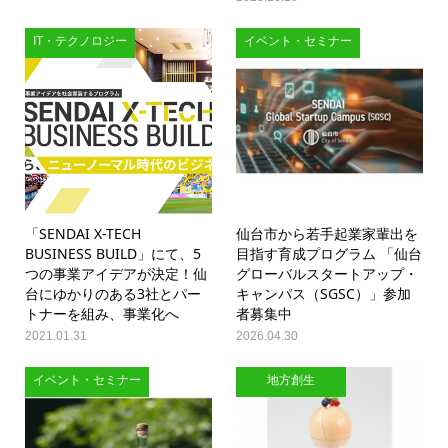
IT・テクノロジー
イベント・セミナー
「SENDAI X-TECH
仙台市から若手起業家輩出を
BUSINESS BUILD」にて、5
目指す育成プログラム 「仙台
つの事業アイデアが決定！仙
グローバルスタートアップ・
台にゆかりのある3社とパー
キャンパス（SGSC）」参加
トナーを組み、事業化へ
者募集中
2021.01.31
2026.04.30
イベント・セミナー
地方創生