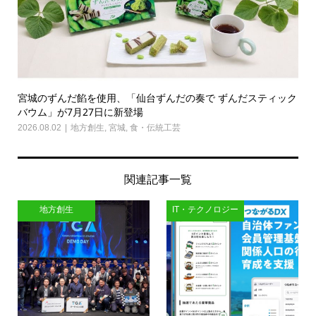
宮城のずんだ餡を使用、「仙台ずんだの奏で ずんだスティック
バウム」が7月27日に新登場
2026.08.02
地方創生
,
宮城
,
食・伝統工芸
関連記事一覧
地方創生
IT・テクノロジー