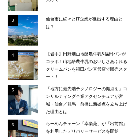
仙台市に続々とIT企業が進出する理由と
3
は？
【岩手】田野畑山地酪農牛乳&福田パンが
4
コラボ！山地酪農牛乳のおいしさあふれる
クリームパンを福田パン直営店で販売スタ
ート！
「地方に最先端テクノロジーの拠点を」コ
5
ンサルティング企業アクセンチュアが宮
城・仙台／群馬・前橋に新拠点を立ち上げ
た理由とは
らーめんチェーン「幸楽苑」が「出前館」
6
を利用したデリバリーサービスを開始