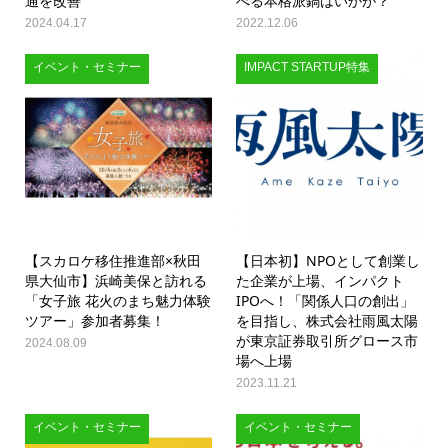
通を改善
べる本格派鍋はいかが？
2024.04.17
2022.12.06
イベント・セミナー
IMPACT STARTUP特集
【スカロケ移住推進部×秋田
【日本初】NPOとして創業し
県大仙市】浜崎美保と訪れる
た企業が上場、インパクト
「女子旅 花火のまち魅力体験
IPOへ！「関係人口の創出」
ツアー」参加者募集！
を目指し、株式会社雨風太陽
が東京証券取引所グロース市
2024.08.09
場へ上場
2023.11.21
イベント・セミナー
イベント・セミナー