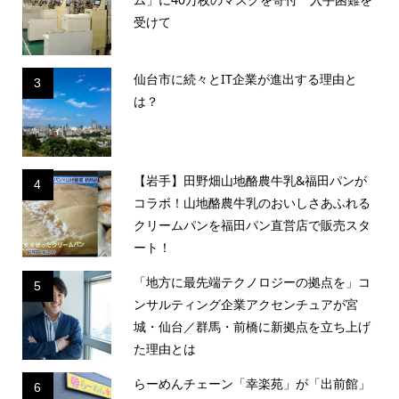
受けて
仙台市に続々とIT企業が進出する理由と
3
は？
【岩手】田野畑山地酪農牛乳&福田パンが
4
コラボ！山地酪農牛乳のおいしさあふれる
クリームパンを福田パン直営店で販売スタ
ート！
「地方に最先端テクノロジーの拠点を」コ
5
ンサルティング企業アクセンチュアが宮
城・仙台／群馬・前橋に新拠点を立ち上げ
た理由とは
らーめんチェーン「幸楽苑」が「出前館」
6