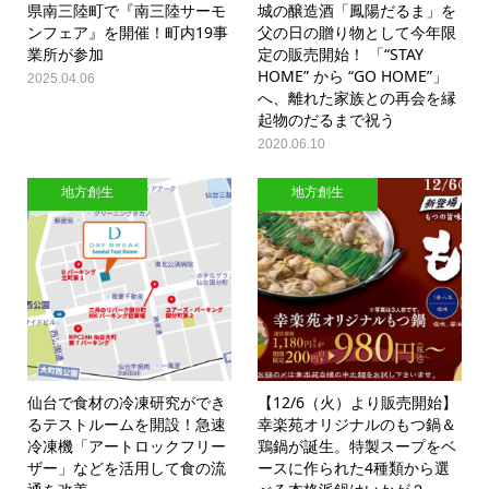
県南三陸町で『南三陸サーモ
城の醸造酒「鳳陽だるま」を
ンフェア』を開催！町内19事
父の日の贈り物として今年限
業所が参加
定の販売開始！ 「“STAY
HOME” から “GO HOME”」
2025.04.06
へ、離れた家族との再会を縁
起物のだるまで祝う
2020.06.10
地方創生
地方創生
仙台で食材の冷凍研究ができ
【12/6（火）より販売開始】
るテストルームを開設！急速
幸楽苑オリジナルのもつ鍋＆
冷凍機「アートロックフリー
鶏鍋が誕生。特製スープをベ
ザー」などを活用して食の流
ースに作られた4種類から選