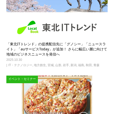
「東北ITトレンド」の提携配信先に「グノシー」「ニュースラ
イト」「auサービスToday」が追加！ さらに幅広い層に向けて
地域のビジネスニュースを発信へ
2025.10.30
IT・テクノロジー
,
地方創生
,
宮城
,
山形
,
岩手
,
新潟
,
福島
,
秋田
,
青森
イベント・セミナー