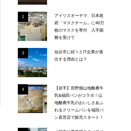
アイリスオーヤマ、日本政
2
府「マスクチーム」に40万
枚のマスクを寄付 入手困
難を受けて
仙台市に続々とIT企業が進
3
出する理由とは？
【岩手】田野畑山地酪農牛
4
乳&福田パンがコラボ！山
地酪農牛乳のおいしさあふ
れるクリームパンを福田パ
ン直営店で販売スタート！
イ