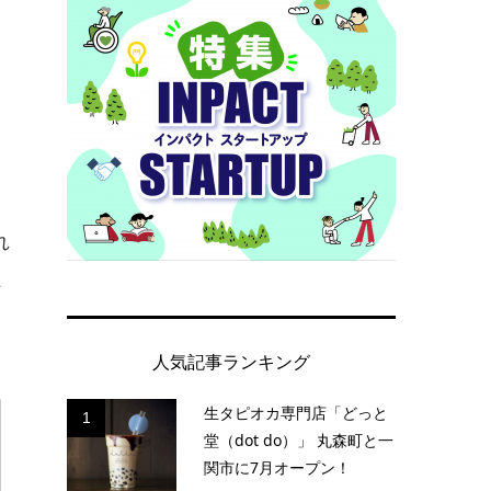
れ
付
人気記事ランキング
生タピオカ専門店「どっと
1
堂（dot do）」 丸森町と一
関市に7月オープン！