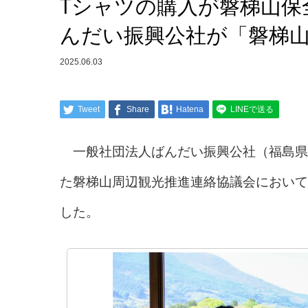
Tシャツの購入が磐梯山保
んだい振興公社が「磐梯山
2025.06.03
Tweet
Share
Hatena
LINEで送る
一般社団法人ばんだい振興公社（福島県磐
た磐梯山周辺観光推進連絡協議会において
した。