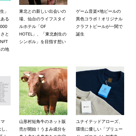
創生」
東北との新しい出会いの
ゲーム音楽×地ビールの
社ある
場、仙台のライフスタイ
異色コラボ！オリジナル
000
ルホテル「OF
クラフトビールが一関で
るさと
HOTEL」、「東北創生の
誕生
NFT
シンボル」を目指す想い
道の地
るマ
山形村短角牛のネット販
ユナイテッドアローズ、
念し、
売が開始！うまみ成分を
環境に優しい「ブリュー