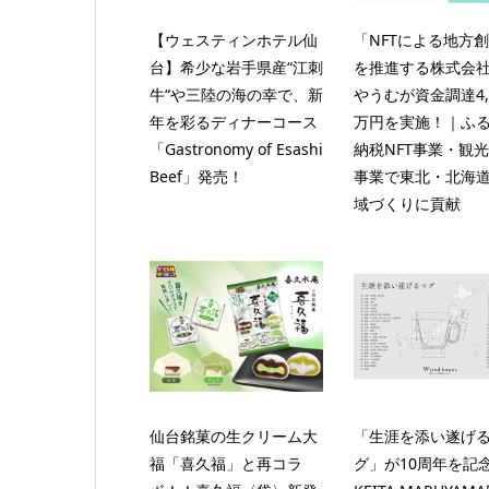
【ウェスティンホテル仙
「NFTによる地方
台】希少な岩手県産“江刺
を推進する株式会
牛“や三陸の海の幸で、新
やうむが資金調達4,
年を彩るディナーコース
万円を実施！｜ふ
「Gastronomy of Esashi
納税NFT事業・観光
Beef」発売！
事業で東北・北海
域づくりに貢献
仙台銘菓の生クリーム大
「生涯を添い遂げ
福「喜久福」と再コラ
グ」が10周年を記