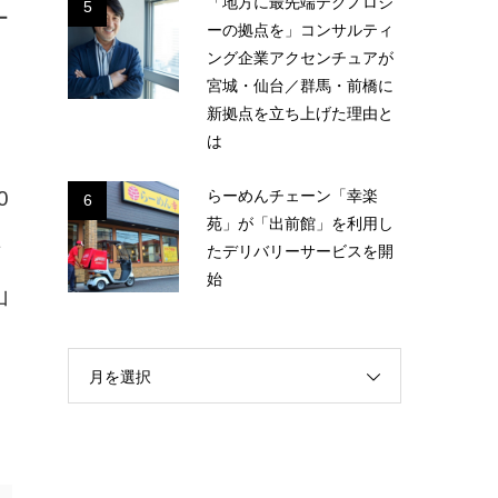
「地方に最先端テクノロジ
5
ー
ーの拠点を」コンサルティ
ング企業アクセンチュアが
ツ
宮城・仙台／群馬・前橋に
新拠点を立ち上げた理由と
は
らーめんチェーン「幸楽
0
6
苑」が「出前館」を利用し
・
たデリバリーサービスを開
始
山
月を選択