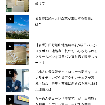
受けて
仙台市に続々とIT企業が進出する理由と
3
は？
【岩手】田野畑山地酪農牛乳&福田パンが
4
コラボ！山地酪農牛乳のおいしさあふれる
クリームパンを福田パン直営店で販売スタ
ート！
「地方に最先端テクノロジーの拠点を」コ
5
ンサルティング企業アクセンチュアが宮
城・仙台／群馬・前橋に新拠点を立ち上げ
た理由とは
らーめんチェーン「幸楽苑」が「出前館」
6
を利用したデリバリーサービスを開始