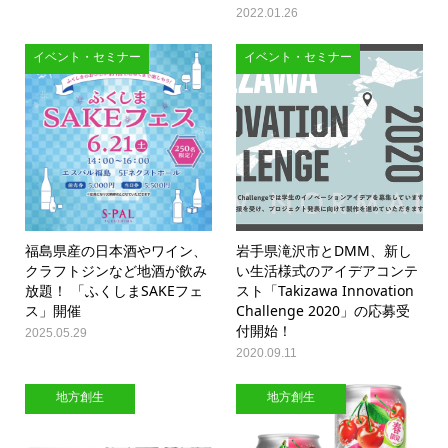
2022.01.26
イベント・セミナー
イベント・セミナー
福島県産の日本酒やワイン、
岩手県滝沢市とDMM、新し
クラフトジンなど地酒が飲み
い生活様式のアイデアコンテ
放題！ 「ふくしまSAKEフェ
スト「Takizawa Innovation
ス」開催
Challenge 2020」の応募受
付開始！
2025.05.29
2020.09.11
地方創生
地方創生