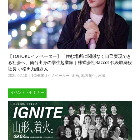
【TOHOKUイノベーター】「住む場所に関係なく自己実現でき
る社会へ」仙台出身の学生起業家｜株式会社Raccot 代表取締役
社長 小松田乃維さん
2025.02.10
TOHOKUイノベーター
,
企画
,
地方創生
,
宮城
イベント・セミナー