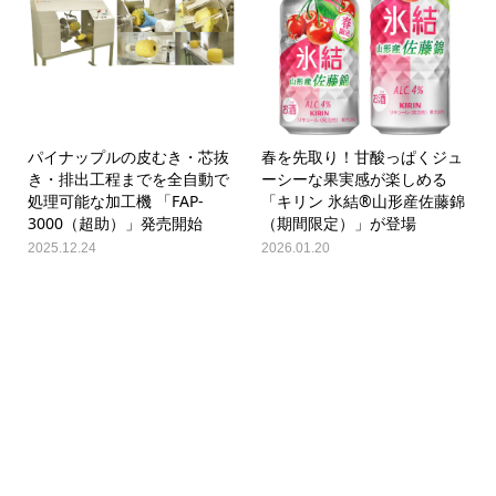
パイナップルの皮むき・芯抜
春を先取り！甘酸っぱくジュ
き・排出工程までを全自動で
ーシーな果実感が楽しめる
処理可能な加工機 「FAP-
「キリン 氷結®山形産佐藤錦
3000（超助）」発売開始
（期間限定）」が登場
2025.12.24
2026.01.20