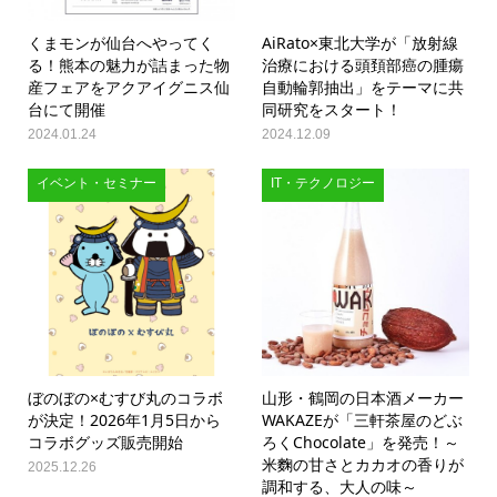
くまモンが仙台へやってく
AiRato×東北大学が「放射線
る！熊本の魅力が詰まった物
治療における頭頚部癌の腫瘍
産フェアをアクアイグニス仙
自動輪郭抽出」をテーマに共
台にて開催
同研究をスタート！
2024.01.24
2024.12.09
イベント・セミナー
IT・テクノロジー
ぼのぼの×むすび丸のコラボ
山形・鶴岡の日本酒メーカー
が決定！2026年1月5日から
WAKAZEが「三軒茶屋のどぶ
コラボグッズ販売開始
ろくChocolate」を発売！～
米麴の甘さとカカオの香りが
2025.12.26
調和する、大人の味～