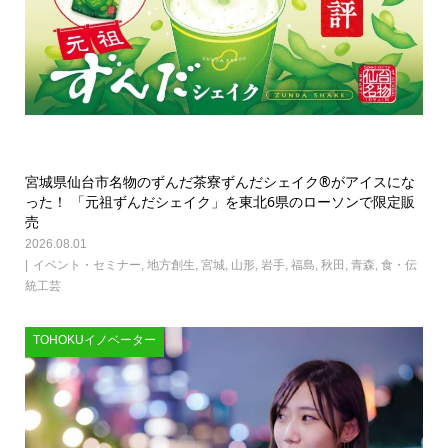
宮城県仙台市名物のずんだ茶寮ずんだシェイク®がアイスにな
った！ 「元祖ずんだシェイク」を東北6県のローソンで限定販
売
2026.08.01
イベント・セミナー
,
地方創生
,
宮城
,
山形
,
岩手
,
福島
,
秋田
,
青森
,
食・伝
統工芸
TOHOKUイノベーター