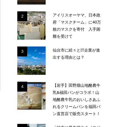
アイリスオーヤマ、日本政
2
府「マスクチーム」に40万
枚のマスクを寄付 入手困
難を受けて
仙台市に続々とIT企業が進
3
出する理由とは？
【岩手】田野畑山地酪農牛
4
乳&福田パンがコラボ！山
地酪農牛乳のおいしさあふ
れるクリームパンを福田パ
ン直営店で販売スタート！