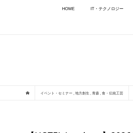
HOME
IT・テクノロジー
イベント・セミナー
,
地方創生
,
青森
,
食・伝統工芸