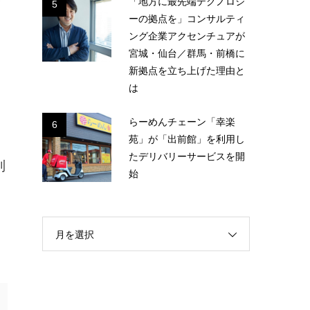
「地方に最先端テクノロジ
会
5
ーの拠点を」コンサルティ
ング企業アクセンチュアが
宮城・仙台／群馬・前橋に
新拠点を立ち上げた理由と
は
らーめんチェーン「幸楽
6
苑」が「出前館」を利用し
たデリバリーサービスを開
別
始
月を選択