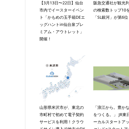
【3月13日〜22日】仙台
阪急交通社が観光
市内でイースターイベン
の検索数トップ10
ト「かもめの玉手箱DEエ
「SL銀河」が第6位
ッグハントin仙台泉プレ
ミアム・アウトレット」
開催！
山形県米沢市が、東北の
「浪江から。豊か
市町村で初めて電子契約
をつくる。」 JR東
サービスを利用！クラウ
ーカルスタートア
ドサイン導入で地方のDX
ァンド×スタートア