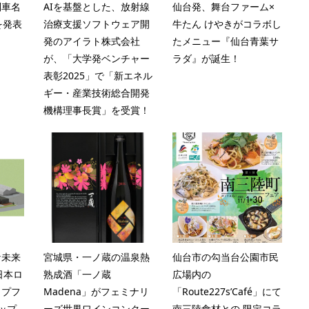
列車名
AIを基盤とした、放射線
仙台発、舞台ファーム×
を発表
治療支援ソフトウェア開
牛たん けやきがコラボし
発のアイラト株式会社
たメニュー『仙台青葉サ
が、「大学発ベンチャー
ラダ』が誕生！
表彰2025」で「新エネル
ギー・産業技術総合開発
機構理事長賞」を受賞！
な未来
宮城県・一ノ蔵の温泉熱
仙台市の勾当台公園市民
日本ロ
熟成酒「一ノ蔵
広場内の
ップフ
Madena」がフェミナリ
「Route227s’Café」にて
ップ
ーズ世界ワインコンクー
南三陸食材との 限定コラ