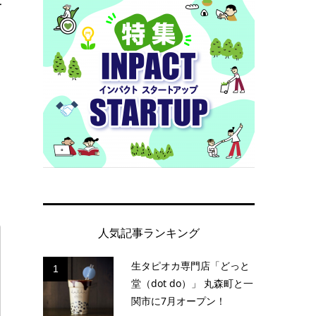
青
。
人気記事ランキング
生タピオカ専門店「どっと
1
堂（dot do）」 丸森町と一
関市に7月オープン！