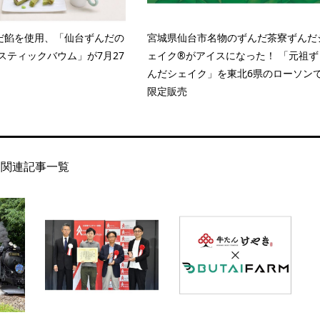
だ餡を使用、「仙台ずんだの
宮城県仙台市名物のずんだ茶寮ずんだ
スティックバウム」が7月27
ェイク®がアイスになった！ 「元祖ず
んだシェイク」を東北6県のローソン
限定販売
関連記事一覧