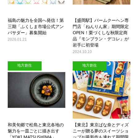
福島の魅力を全国へ発信！第
【盛岡駅】バームクーヘン専
三期「ふくしま市場公式アン
門店「ねんりん家」期間限定
バサダー」募集開始
OPEN！栗づくしな秋限定商
品『モンブラン・デコレ』が
2026.01.21
岩手に初登場
2024.10.10
地方創生
地方創生
和美旬郷で松島と東北各地の
【東北】東京ばな奈とディズ
魅力を一皿ごとに描き出す
ニーが贈る夢のスイーツショ
「YOKI MATSUSHIMA」
ップが最新作も連れて期間限