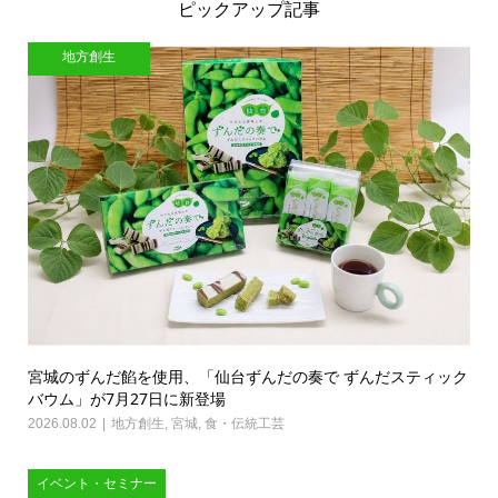
ピックアップ記事
地方創生
宮城のずんだ餡を使用、「仙台ずんだの奏で ずんだスティック
バウム」が7月27日に新登場
2026.08.02
地方創生
,
宮城
,
食・伝統工芸
イベント・セミナー