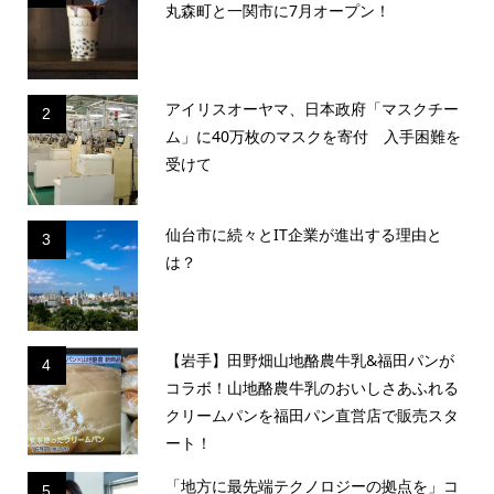
丸森町と一関市に7月オープン！
アイリスオーヤマ、日本政府「マスクチー
2
ム」に40万枚のマスクを寄付 入手困難を
受けて
仙台市に続々とIT企業が進出する理由と
3
は？
【岩手】田野畑山地酪農牛乳&福田パンが
4
コラボ！山地酪農牛乳のおいしさあふれる
クリームパンを福田パン直営店で販売スタ
ート！
「地方に最先端テクノロジーの拠点を」コ
5