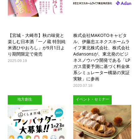
【宮城・大崎市】秋の味覚と
株式会社MAKOTOキャピタ
楽しむ日本酒「一ノ蔵 特別純
ル、伊藤忠エネクスホームラ
米酒ひやおろし」が9月1日よ
イフ東北株式会社、株式会社
り期間限定で発売
Adansonsが、東北発のビジ
ネスノウハウ開発である「LP
2025.09.19
ガス需要予測に基づく料金体
系シミュレーター構築の実証
実験」に参画
2020.07.18
地方創生
イベント・セミナー