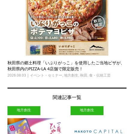
秋田県の郷土料理「いぶりがっこ」を使用したご当地ピザが、
秋田県内のPIZZA-LA 4店舗で限定販売！
2026.08.03
イベント・セミナー
,
地方創生
,
秋田
,
食・伝統工芸
関連記事一覧
地方創生
地方創生