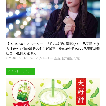
【TOHOKUイノベーター】「住む場所に関係なく自己実現でき
る社会へ」仙台出身の学生起業家｜株式会社Raccot 代表取締役
社長 小松田乃維さん
2025.02.10
TOHOKUイノベーター
,
企画
,
地方創生
,
宮城
イベント・セミナー