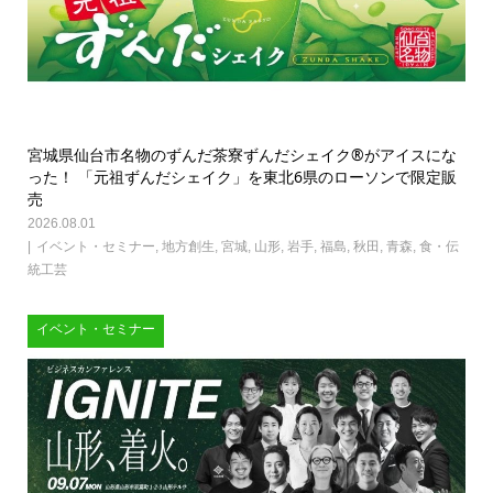
宮城県仙台市名物のずんだ茶寮ずんだシェイク®がアイスにな
った！ 「元祖ずんだシェイク」を東北6県のローソンで限定販
売
2026.08.01
イベント・セミナー
,
地方創生
,
宮城
,
山形
,
岩手
,
福島
,
秋田
,
青森
,
食・伝
統工芸
イベント・セミナー