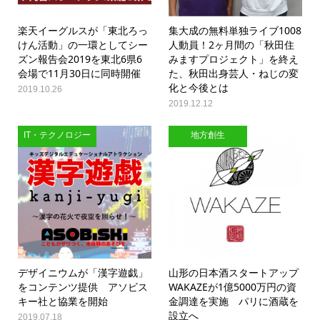
楽天イーグルスが「東北ろっ
集大成の無料単独ライブ1008
けん活動」の一環としてシー
人動員！2ヶ月間の「秋田住
ズン報告会2019を東北6県6
みますプロジェクト」を終え
会場で11月30日に同時開催
た、秋田出身芸人・ねじの変
化と今後とは
2019.10.26
2019.12.12
IT・テクノロジー
地方創生
デザイニウムが「漢字遊戯」
山形の日本酒スタートアップ
をコンテンツ提供 アソビス
WAKAZEが1億5000万円の資
キー社と協業を開始
金調達を実施 パリに酒蔵を
設立へ
2019.07.18