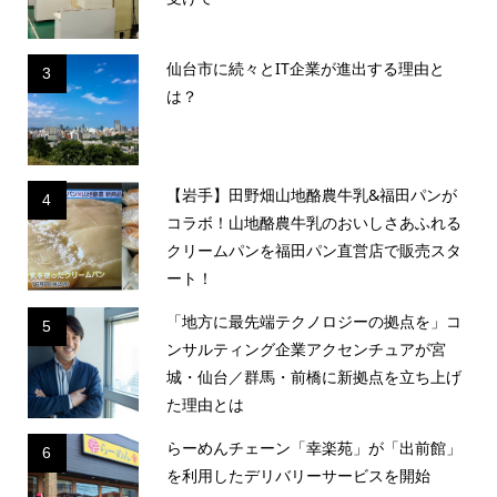
仙台市に続々とIT企業が進出する理由と
3
は？
【岩手】田野畑山地酪農牛乳&福田パンが
4
コラボ！山地酪農牛乳のおいしさあふれる
クリームパンを福田パン直営店で販売スタ
ート！
「地方に最先端テクノロジーの拠点を」コ
5
ンサルティング企業アクセンチュアが宮
城・仙台／群馬・前橋に新拠点を立ち上げ
た理由とは
らーめんチェーン「幸楽苑」が「出前館」
6
を利用したデリバリーサービスを開始