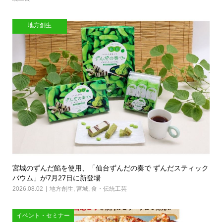
地方創生
宮城のずんだ餡を使用、「仙台ずんだの奏で ずんだスティック
バウム」が7月27日に新登場
2026.08.02
地方創生
,
宮城
,
食・伝統工芸
イベント・セミナー