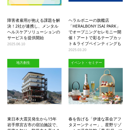
障害者雇用が抱える課題を解
ヘラルボニーの旗艦店
決！2社が連携し、メンタル
「HERALBONY ISAI PARK」
ヘルスケアソリューションの
でオープニングセレモニー開
サービスを提供開始
催！アートで彩るテープカッ
ト＆ライブペインティングも
2025.06.10
2025.03.20
地方創生
イベント・セミナー
東日本大震災発生から15年
春を告げる「伊達な茶会アフ
岩手県宮古市の宿泊施設で、
タヌーンティー」、星野リゾ