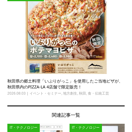
秋田県の郷土料理「いぶりがっこ」を使用したご当地ピザが、
秋田県内のPIZZA-LA 4店舗で限定販売！
2026.08.03
イベント・セミナー
,
地方創生
,
秋田
,
食・伝統工芸
関連記事一覧
IT・テクノロジー
IT・テクノロジー