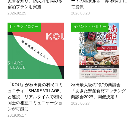
災害を知り、防災力を高める
ートの温泉旅館「界 秋保」に
宿泊プランを実施
て提供
2026.02.25
2026.03.23
IT・テクノロジー
イベント・セミナー
「KOU」が秋田発の村民コミ
秋田最大級の“食”の商談会
ュニティ「SHARE VILLAGE」
「あきた県産食材マッチング
と連携 リアルタイムで村民
商談会2025」開催決定！
同士の相互コミュニケーショ
2025.06.27
ンが可能に
2019.05.17