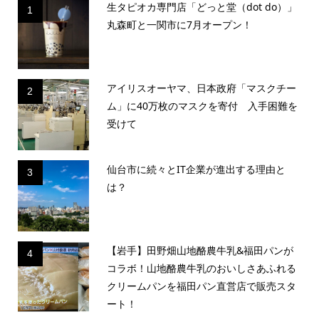
生タピオカ専門店「どっと堂（dot do）」
1
丸森町と一関市に7月オープン！
アイリスオーヤマ、日本政府「マスクチー
2
ム」に40万枚のマスクを寄付 入手困難を
受けて
仙台市に続々とIT企業が進出する理由と
3
は？
【岩手】田野畑山地酪農牛乳&福田パンが
4
コラボ！山地酪農牛乳のおいしさあふれる
クリームパンを福田パン直営店で販売スタ
ート！