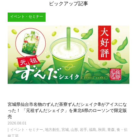
ピックアップ記事
イベント・セミナー
宮城県仙台市名物のずんだ茶寮ずんだシェイク®がアイスにな
った！ 「元祖ずんだシェイク」を東北6県のローソンで限定販
売
2026.08.01
イベント・セミナー
,
地方創生
,
宮城
,
山形
,
岩手
,
福島
,
秋田
,
青森
,
食・伝
統工芸