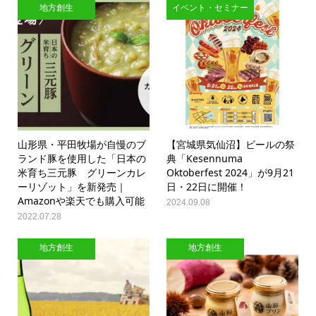
地方創生
イベント・セミナー
山形県・平田牧場が自慢のブ
【宮城県気仙沼】ビールの祭
ランド豚を使用した「日本の
典「Kesennuma
米育ち三元豚 グリーンカレ
Oktoberfest 2024」が9月21
ーリゾット」を新発売｜
日・22日に開催！
Amazonや楽天でも購入可能
2024.09.08
2022.07.28
地方創生
地方創生