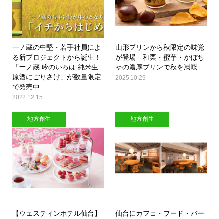
一ノ蔵の中堅・若手社員によ
山形プリンから秋限定の味覚
る新プロジェクトから誕生！
が登場 和栗・蜜芋・かぼち
「一ノ蔵 吟のいろは 純米生
ゃの濃厚プリンで秋を満喫
原酒にごりさけ」が数量限定
2025.10.29
で発売中
2022.12.15
地方創生
地方創生
【ウェスティンホテル仙台】
仙台にカフェ・フード・バー