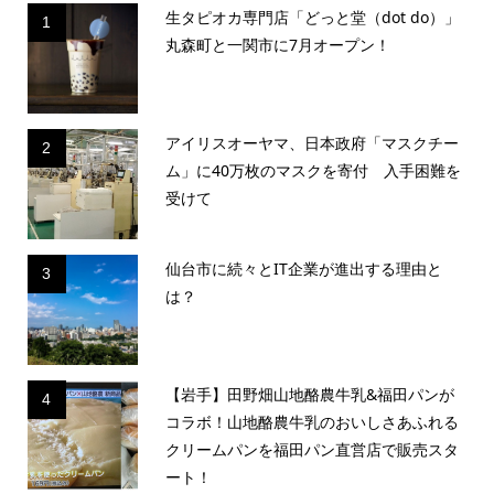
生タピオカ専門店「どっと堂（dot do）」
1
丸森町と一関市に7月オープン！
アイリスオーヤマ、日本政府「マスクチー
2
ム」に40万枚のマスクを寄付 入手困難を
受けて
仙台市に続々とIT企業が進出する理由と
3
は？
【岩手】田野畑山地酪農牛乳&福田パンが
4
コラボ！山地酪農牛乳のおいしさあふれる
クリームパンを福田パン直営店で販売スタ
ート！