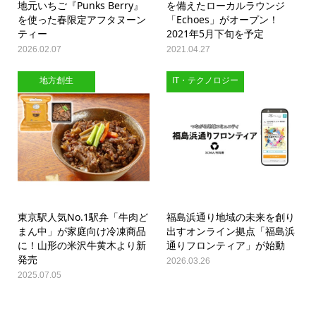
地元いちご『Punks Berry』
を備えたローカルラウンジ
を使った春限定アフタヌーン
「Echoes」がオープン！
ティー
2021年5月下旬を予定
2026.02.07
2021.04.27
地方創生
IT・テクノロジー
東京駅人気No.1駅弁「牛肉ど
福島浜通り地域の未来を創り
まん中」が家庭向け冷凍商品
出すオンライン拠点「福島浜
に！山形の米沢牛黄木より新
通りフロンティア」が始動
発売
2026.03.26
2025.07.05