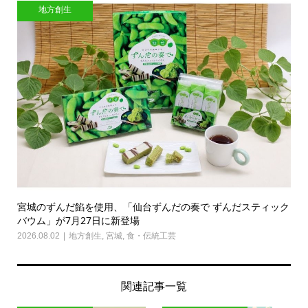
地方創生
宮城のずんだ餡を使用、「仙台ずんだの奏で ずんだスティック
バウム」が7月27日に新登場
2026.08.02
地方創生
,
宮城
,
食・伝統工芸
関連記事一覧