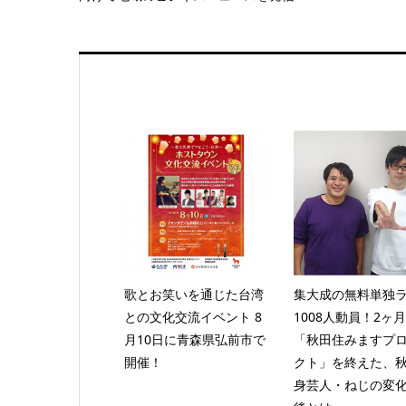
歌とお笑いを通じた台湾
集大成の無料単独
との文化交流イベント 8
1008人動員！2ヶ
月10日に青森県弘前市で
「秋田住みますプ
開催！
クト」を終えた、
身芸人・ねじの変