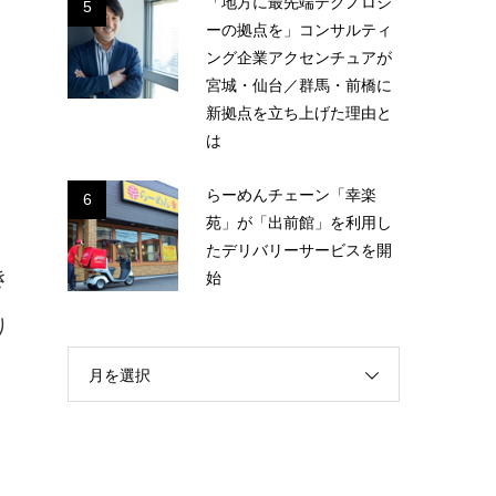
「地方に最先端テクノロジ
5
ーの拠点を」コンサルティ
ング企業アクセンチュアが
宮城・仙台／群馬・前橋に
新拠点を立ち上げた理由と
は
らーめんチェーン「幸楽
6
苑」が「出前館」を利用し
たデリバリーサービスを開
き
始
り
月を選択