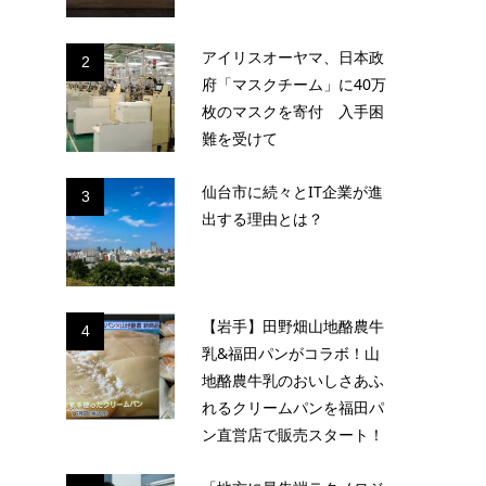
アイリスオーヤマ、日本政
2
府「マスクチーム」に40万
枚のマスクを寄付 入手困
難を受けて
仙台市に続々とIT企業が進
3
出する理由とは？
【岩手】田野畑山地酪農牛
4
乳&福田パンがコラボ！山
地酪農牛乳のおいしさあふ
れるクリームパンを福田パ
ン直営店で販売スタート！