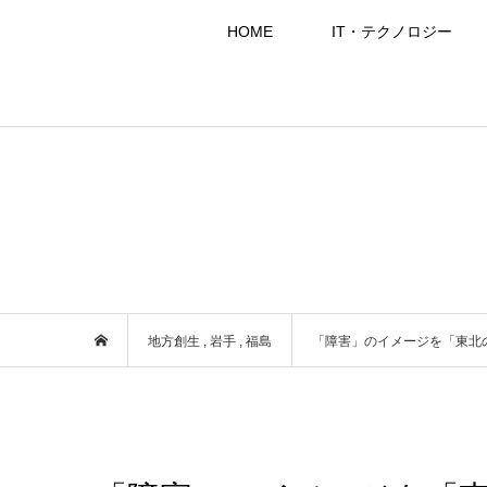
HOME
IT・テクノロジー
地方創生
,
岩手
,
福島
「障害」のイメージを「東北の新