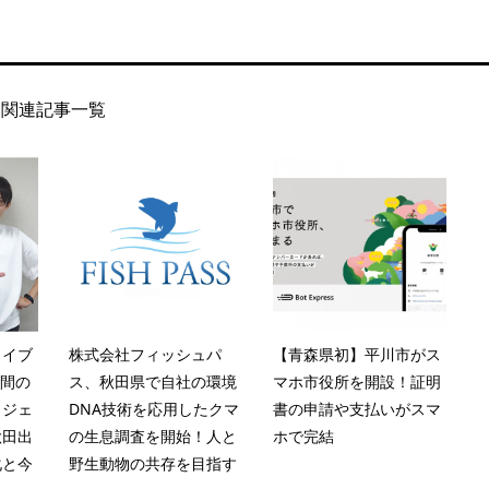
関連記事一覧
ライブ
株式会社フィッシュパ
【青森県初】平川市がス
月間の
ス、秋田県で自社の環境
マホ市役所を開設！証明
ロジェ
DNA技術を応用したクマ
書の申請や支払いがスマ
秋田出
の生息調査を開始！人と
ホで完結
化と今
野生動物の共存を目指す