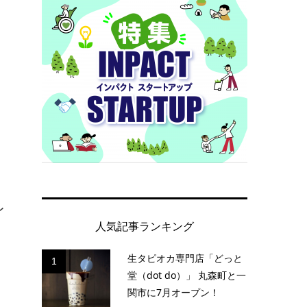
レ
人気記事ランキング
生タピオカ専門店「どっと
1
堂（dot do）」 丸森町と一
関市に7月オープン！