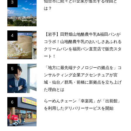
仙台市に続々とIT企業が進出する理由と
3
は？
【岩手】田野畑山地酪農牛乳&福田パンが
4
コラボ！山地酪農牛乳のおいしさあふれる
クリームパンを福田パン直営店で販売スタ
ート！
「地方に最先端テクノロジーの拠点を」コ
5
ンサルティング企業アクセンチュアが宮
城・仙台／群馬・前橋に新拠点を立ち上げ
た理由とは
らーめんチェーン「幸楽苑」が「出前館」
6
を利用したデリバリーサービスを開始