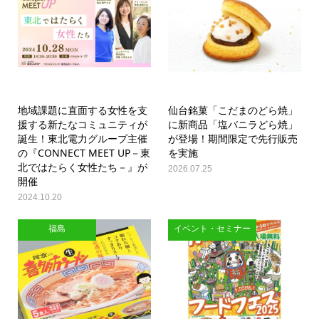
地域課題に直面する女性を支
仙台銘菓「こだまのどら焼」
援する新たなコミュニティが
に新商品「塩バニラどら焼」
誕生！東北電力グループ主催
が登場！期間限定で先行販売
の『CONNECT MEET UP－東
を実施
北ではたらく女性たち－』が
2026.07.25
開催
2024.10.20
福島
イベント・セミナー