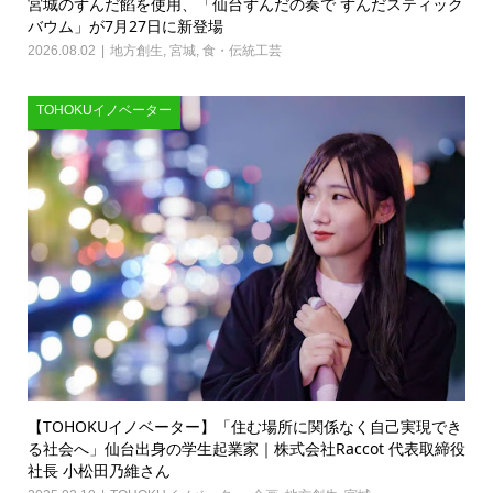
宮城のずんだ餡を使用、「仙台ずんだの奏で ずんだスティック
バウム」が7月27日に新登場
2026.08.02
地方創生
,
宮城
,
食・伝統工芸
TOHOKUイノベーター
【TOHOKUイノベーター】「住む場所に関係なく自己実現でき
る社会へ」仙台出身の学生起業家｜株式会社Raccot 代表取締役
社長 小松田乃維さん