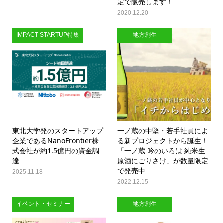
定で販売します！
2020.12.20
IMPACT STARTUP特集
地方創生
東北大学発のスタートアップ
一ノ蔵の中堅・若手社員によ
企業であるNanoFrontier株
る新プロジェクトから誕生！
式会社が約1.5億円の資金調
「一ノ蔵 吟のいろは 純米生
達
原酒にごりさけ」が数量限定
で発売中
2025.11.18
2022.12.15
イベント・セミナー
地方創生