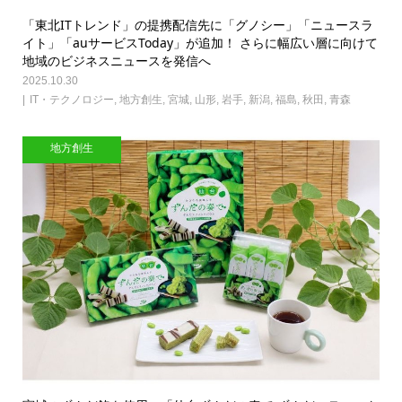
「東北ITトレンド」の提携配信先に「グノシー」「ニュースラ
イト」「auサービスToday」が追加！ さらに幅広い層に向けて
地域のビジネスニュースを発信へ
2025.10.30
IT・テクノロジー
,
地方創生
,
宮城
,
山形
,
岩手
,
新潟
,
福島
,
秋田
,
青森
地方創生