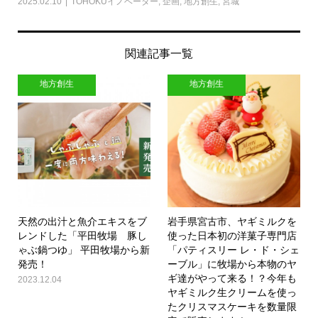
2025.02.10
TOHOKUイノベーター
,
企画
,
地方創生
,
宮城
関連記事一覧
地方創生
地方創生
天然の出汁と魚介エキスをブ
岩手県宮古市、ヤギミルクを
レンドした「平田牧場 豚し
使った日本初の洋菓子専門店
ゃぶ鍋つゆ」 平田牧場から新
「パティスリー レ・ド・シェ
発売！
ーブル」に牧場から本物のヤ
ギ達がやって来る！？今年も
2023.12.04
ヤギミルク生クリームを使っ
たクリスマスケーキを数量限