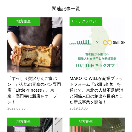
関連記事一覧
地方創生
IT・テクノロジー
「ずっしり贅沢りんご食パ
MAKOTO WILLが副業プラッ
ン」が人気の青森のパン専門
トフォーム「Skill Shift」を
店「LittlePrincess」、東
通じて、東北の人材不足解消
京・高円寺に新店をオープ
と関係人口の創出を目的とし
ン！
た新規事業を開始！
2022.03.30
2019.10.05
地方創生
地方創生