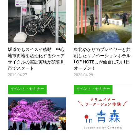
坂道でもスイスイ移動 中心
東北ゆかりのプレイヤーと共
地市街地を活性化するシェア
創したリノベーションホテル
サイクルの実証実験が須賀川
｢OF HOTEL｣が仙台に7月1日
市でスタート
オープン！
2019.04.27
2022.04.29
イベント・セミナー
イベント・セミナー