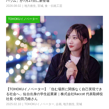
バウム」が7月27日に新登場
2026.08.02
地方創生
,
宮城
,
食・伝統工芸
TOHOKUイノベーター
【TOHOKUイノベーター】「住む場所に関係なく自己実現でき
る社会へ」仙台出身の学生起業家｜株式会社Raccot 代表取締役
社長 小松田乃維さん
2025.02.10
TOHOKUイノベーター
,
企画
,
地方創生
,
宮城