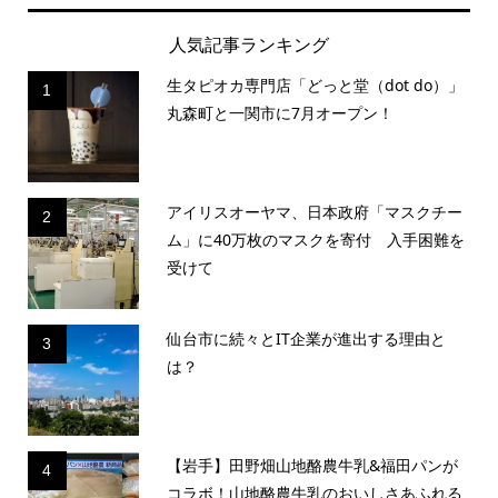
人気記事ランキング
生タピオカ専門店「どっと堂（dot do）」
1
丸森町と一関市に7月オープン！
アイリスオーヤマ、日本政府「マスクチー
2
ム」に40万枚のマスクを寄付 入手困難を
受けて
仙台市に続々とIT企業が進出する理由と
3
は？
【岩手】田野畑山地酪農牛乳&福田パンが
4
コラボ！山地酪農牛乳のおいしさあふれる