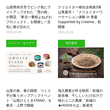
山形県米沢市でピンク色にラ
クリエイター移住企画第3弾
イトアップされた「雪の桜」
は青森市！「クリエイターワ
が開花 「東北一番桜よねざわ
ーケーション体験 in 青森
プロジェクト」を開催し一足
Supported by Creema」初
先に春が訪れた
開催
2025.03.09
2021.10.19
イベント・セミナー
地方創生
山形の食、食の雑貨、つくり
地元農家が作る秋田・岩城の
手が集うポップアップイベン
新名物、干ししいたけ出汁で
ト「山形ひとときSTAND」を
味わう二八蕎麦「岩城の
東京・上野で開催
★HOSHIそば」新発売