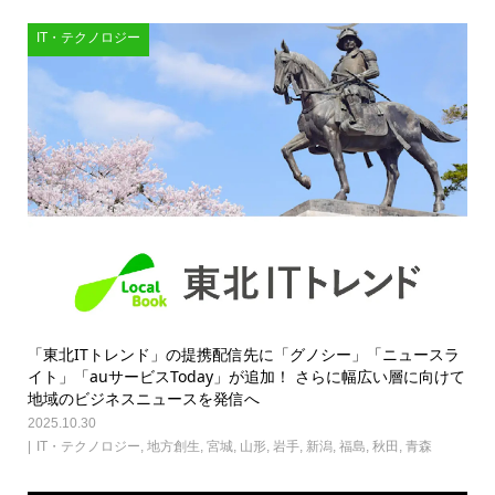
IT・テクノロジー
「東北ITトレンド」の提携配信先に「グノシー」「ニュースラ
イト」「auサービスToday」が追加！ さらに幅広い層に向けて
地域のビジネスニュースを発信へ
2025.10.30
IT・テクノロジー
,
地方創生
,
宮城
,
山形
,
岩手
,
新潟
,
福島
,
秋田
,
青森