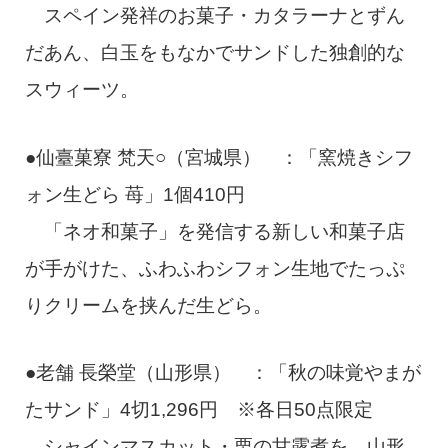
スペイン発祥のお菓子・カタラーナとずん
だあん、白玉をもなかでサンドした独創的な
スウィーツ。
●仙臺菓寮 梵天○（宮城県） ：「窯焼きシフ
ォン生どら 苺」1個410円
「ネオ和菓子」を発信する新しい和菓子店
が手がけた、ふわふわシフォン生地でたっぷ
りクリームを挟んだ生どら。
●老舗 長榮堂（山形県） ：「秋の味覚やまが
たサンド」4切1,296円 ※各日50点限定
シャインマスカット・栗の甘露煮を、山形