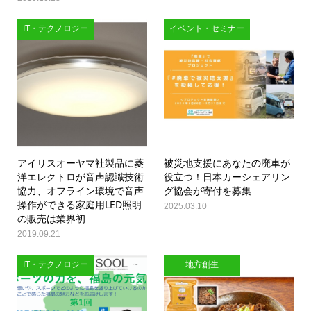
IT・テクノロジー
イベント・セミナー
アイリスオーヤマ社製品に菱
被災地支援にあなたの廃車が
洋エレクトロが音声認識技術
役立つ！日本カーシェアリン
協力、オフライン環境で音声
グ協会が寄付を募集
操作ができる家庭用LED照明
2025.03.10
の販売は業界初
2019.09.21
IT・テクノロジー
地方創生