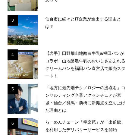
仙台市に続々とIT企業が進出する理由と
3
は？
【岩手】田野畑山地酪農牛乳&福田パンが
4
コラボ！山地酪農牛乳のおいしさあふれる
クリームパンを福田パン直営店で販売スタ
ート！
「地方に最先端テクノロジーの拠点を」コ
5
ンサルティング企業アクセンチュアが宮
城・仙台／群馬・前橋に新拠点を立ち上げ
た理由とは
らーめんチェーン「幸楽苑」が「出前館」
6
を利用したデリバリーサービスを開始