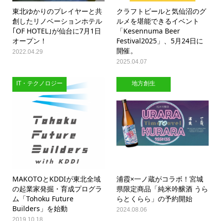
東北ゆかりのプレイヤーと共
クラフトビールと気仙沼のグ
創したリノベーションホテル
ルメを堪能できるイベント
｢OF HOTEL｣が仙台に7月1日
「Kesennuma Beer
オープン！
Festival2025」、5月24日に
開催。
2022.04.29
2025.04.07
IT・テクノロジー
地方創生
MAKOTOとKDDIが東北全域
浦霞×一ノ蔵がコラボ！宮城
の起業家発掘・育成プログラ
県限定商品「純米吟醸酒 うら
ム「Tohoku Future
らとくらら」の予約開始
Builders」を始動
2024.08.06
2019.10.18